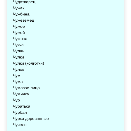
Чудотворец
Чужак
Чужбина
Чужеземец
Чужое
Чужой
Чукотка
Чукча
Чулан
Чулки
Чулки (колготки)
Чулок
Чум
Чума
Чумазое лицо
Чумичка
Чур
Чураться
Чурбан
Чурки деревянные
Чучело