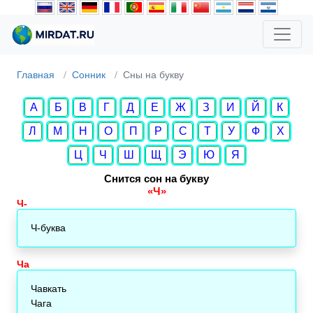
Главная
Сонник
Cны на букву
А
Б
В
Г
Д
Е
Ж
З
И
Й
К
Л
М
Н
О
П
Р
С
Т
У
Ф
Х
Ц
Ч
Ш
Щ
Э
Ю
Я
Снится сон на букву
«Ч»
Ч-
Ч-буква
Ча
Чавкать
Чага