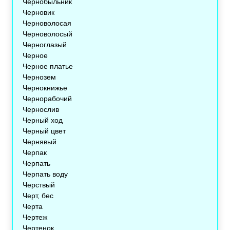
Чернобыльник
Черновик
Черноволосая
Черноволосый
Черноглазый
Черное
Черное платье
Чернозем
Чернокнижье
Чернорабочий
Чернослив
Черный ход
Черный цвет
Чернявый
Черпак
Черпать
Черпать воду
Черствый
Черт, бес
Черта
Чертеж
Чертенок