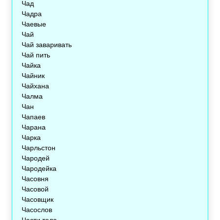
Чад
Чадра
Чаевые
Чай
Чай заваривать
Чай пить
Чайка
Чайник
Чайхана
Чалма
Чан
Чапаев
Чарана
Чарка
Чарльстон
Чародей
Чародейка
Часовня
Часовой
Часовщик
Часослов
Части тела