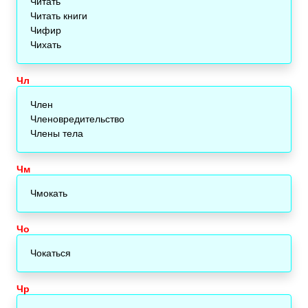
Читать
Читать книги
Чифир
Чихать
Чл
Член
Членовредительство
Члены тела
Чм
Чмокать
Чо
Чокаться
Чр