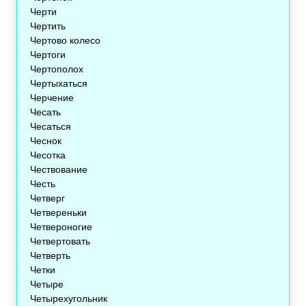
Черти
Чертить
Чертово колесо
Чертоги
Чертополох
Чертыхаться
Черчение
Чесать
Чесаться
Чеснок
Чесотка
Чествование
Честь
Четверг
Четвереньки
Четвероногие
Четвертовать
Четверть
Четки
Четыре
Четырехугольник