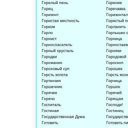
Горелый пень
Горение
Горец
Горечавка
Горизонт
Горизонтал
Гористая местность
Гористый п
Горком
Горланить
Горло
Горлышко о
Горнист
Горница
Горноспасатель
Горностаев
Горный хрусталь
Горняки
Городки
Городовой
Горожанин
Гороскоп
Гороховый суп
Горошек
Горсть золота
Горсть мон
Гортензия
Горчица
Горшечник
Горшок
Горячее
Горячий
Горячо
Горящая
Госпиталь
Господи!
Гостиная
Гостинец
Государственная Дума
Государств
Готовить
Готовить п