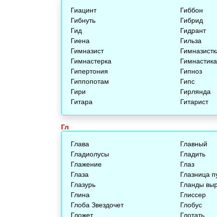
Гиацинт
Гиббон
Гибнуть
Гибрид
Гид
Гидрант
Гиена
Гильза
Гимназист
Гимназистк
Гимнастерка
Гимнастика
Гипертония
Гипноз
Гиппопотам
Гипс
Гири
Гирлянда
Гитара
Гитарист
Гл
Глава
Главный
Гладиолусы
Гладить
Глажение
Глаз
Глаза
Глазница п
Глазурь
Гланды вы
Глина
Глиссер
Глоба Звездочет
Глобус
Гложет
Глотать