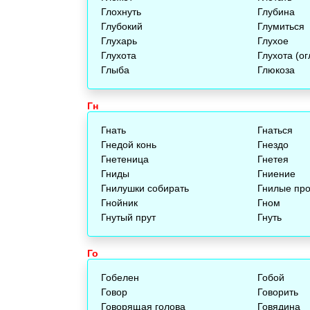
Глохнуть
Глубина
Глубокий
Глумиться
Глухарь
Глухое
Глухота
Глухота (ог
Глыба
Глюкоза
Гн
Гнать
Гнаться
Гнедой конь
Гнездо
Гнетеница
Гнетея
Гниды
Гниение
Гнилушки собирать
Гнилые про
Гнойник
Гном
Гнутый прут
Гнуть
Го
Гобелен
Гобой
Говор
Говорить
Говорящая голова
Говядина