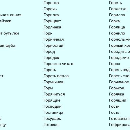
Горенка
Гореть
Горечь
Горжетка
ьная линия
Горилка
Горилла
ейзаж
Горицвет
Горка
Горлинка
Горлица
т бутылки
Горн
Горнило
Горничная
Горнолыжн
ая шуба
Горностай
Горный хр
Город
Городить о
Городок
Городские
Гороскоп читать
Горох
Горсть
Горсть во
ет
Горсть пепла
Горсть сне
Горчичник
Горчичное
Горы
Горькое
Горячиться
Горячка
Горящие
Горящий
Господин
Гости
Гостиница
Гость
о
Государь
Готовальн
ищу
Готовое
Гофрирова