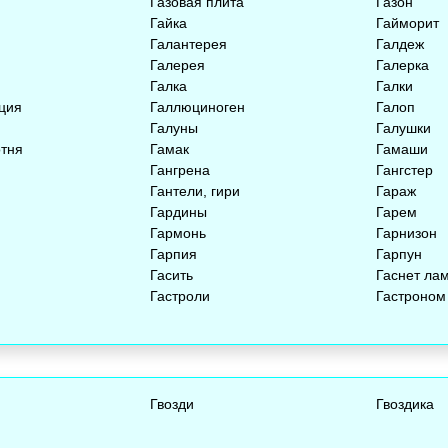
Газовая плита
Газон
Гайка
Гайморит
Галантерея
Галдеж
Галерея
Галерка
Галка
Галки
ция
Галлюциноген
Галоп
Галуны
Галушки
отня
Гамак
Гамаши
Гангрена
Гангстер
Гантели, гири
Гараж
Гардины
Гарем
Гармонь
Гарнизон
Гарпия
Гарпун
Гасить
Гаснет ла
Гастроли
Гастроном
Гвозди
Гвоздика