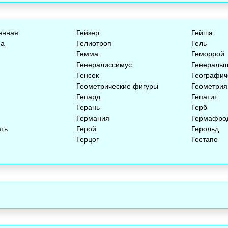
енная
Гейзер
Гейша
ма
Гелиотроп
Гель
Гемма
Геморрой
Генералиссимус
Генераль
Генсек
Географич
Геометрические фигуры
Геометрия
Гепард
Гепатит
Герань
Герб
Германия
Гермафро
ть
Герой
Герольд
Герцог
Гестапо