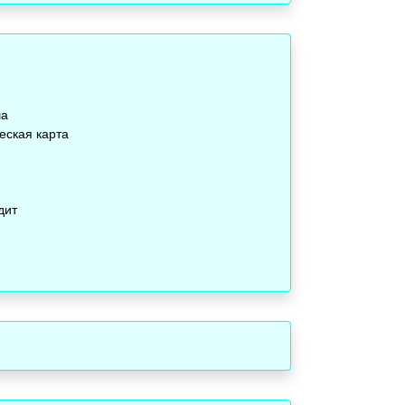
ша
еская карта
дит