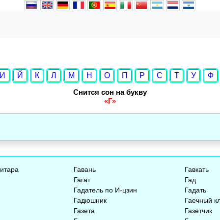
И
Й
К
Л
М
Н
О
П
Р
С
Т
У
Ф
Снится сон на букву
«Г»
гитара
Гавань
Гавкать
Гагат
Гад
Гадатель по И-цзин
Гадать
Гадюшник
Гаечный к
Газета
Газетчик