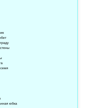
ик
ебет
граду
 стены
ды
га
 семя
я
нная юбка