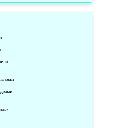
н
т
финя
асческа
едрами
 язык