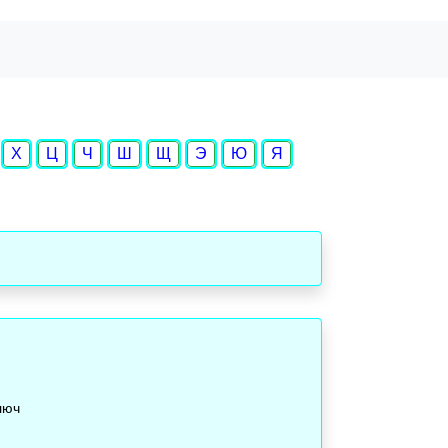
Х
Ц
Ч
Ш
Щ
Э
Ю
Я
люч