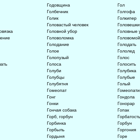
Годовщина
Гол
Голбечник
Голгофа
Голик
Голкипер
Головастый человек
Головешки
овязка
Головной убор
Головные 
жение
Головоломка
Головомой
Голодание
Голодать
Голое
Гололед
Голопузый
Голос
шать
Голоса
Голосить
Голуби
Голубика
Голубцы
Голубые
Голубятня
Голый
Гомеопат
Гомеопати
Гонг
Гондола
Гонки
Гонорар
Гончая собака
Гопак
Горб, горбун
Горбатост
Горбинка
Горбун
Горбыль
Горгония
Гордыня
Горе