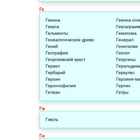
Ге
Геенна
Геенна огн
Геката
Гексаграм
Гельминты
Гематома
Генеалогическое древо
Генерал
Гений
Гениталии
География
Геолог
Георгиевский крест
Георгины
Геракл
Геральдика
Гербарий
Геркулес
Героин
Героиня-ма
Геронтофилия
Герпес
Гетман
Гетры
Гж
Гжель
Ги