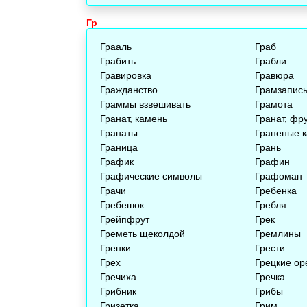
Гр
Грааль
Граб
Грабить
Грабли
Гравировка
Гравюра
Гражданство
Грамзапис
Граммы взвешивать
Грамота
Гранат, камень
Гранат, фр
Гранаты
Граненые 
Граница
Грань
График
Графин
Графические символы
Графоман
Грачи
Гребенка
Гребешок
Гребля
Грейпфрут
Грек
Греметь щеколдой
Гремлины
Гренки
Грести
Грех
Грецкие ор
Гречиха
Гречка
Грибник
Грибы
Гризетка
Грим