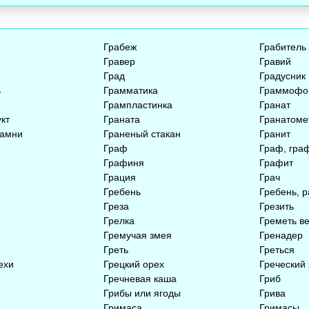
Грабеж
Грабитель
Гравер
Гравий
Град
Градусник
ь
Грамматика
Граммофо
Грампластинка
Гранат
укт
Граната
Гранатоме
камни
Граненый стакан
Гранит
Граф
Граф, гра
Графиня
Графит
Грация
Грач
Гребень
Гребень, р
Греза
Грезить
Грелка
Греметь в
Гремучая змея
Гренадер
Греть
Греться
ехи
Грецкий орех
Греческий
Гречневая каша
Гриб
Грибы или ягоды
Грива
Гримаса
Гримасы