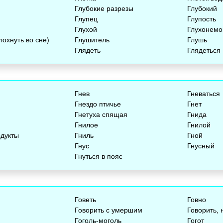
Глубокие разрезы
Глубокий
Глупец
Глупость
Глухой
Глухонемо
лохнуть во сне)
Глушитель
Глушь
Глядеть
Глядеться
Гнев
Гневаться
Гнездо птичье
Гнет
Гнетуха спящая
Гнида
Гнилое
Гнилой
дукты
Гниль
Гной
Гнус
Гнусный
Гнуться в пояс
Говеть
Говно
Говорить с умершим
Говорить, 
Гоголь-моголь
Гогот