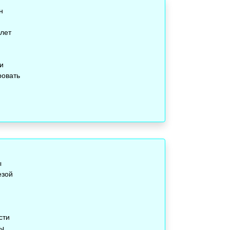
н
лет
и
ровать
ы
езой
сти
ды