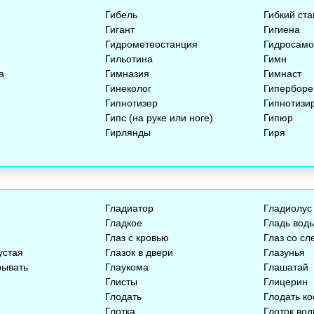
Гибель
Гибкий ста
Гигант
Гигиена
Гидрометеостанция
Гидросамо
Гильотина
Гимн
а
Гимназия
Гимнаст
Гинеколог
Гиперборе
Гипнотизер
Гипнотизи
Гипс (на руке или ноге)
Гипюр
Гирлянды
Гиря
Гладиатор
Гладиолус
Гладкое
Гладь вод
Глаз с кровью
Глаз со сл
устая
Глазок в двери
Глазунья
рывать
Глаукома
Глашатай
Глисты
Глицерин
Глодать
Глодать ко
Глотка
Глоток во