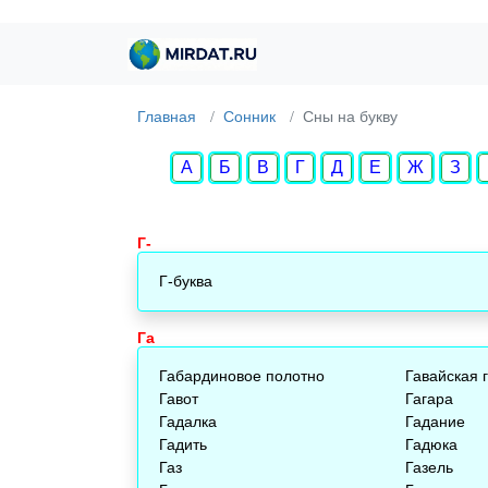
Главная
Сонник
Cны на букву
А
Б
В
Г
Д
Е
Ж
З
Г-
Г-буква
Га
Габардиновое полотно
Гавайская 
Гавот
Гагара
Гадалка
Гадание
Гадить
Гадюка
Газ
Газель