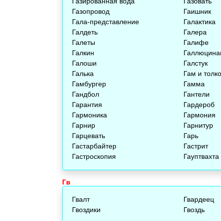
Газированная вода
Газовать
Газопровод
Гаишник
Гала-представление
Галактика
Галдеть
Галера
Галеты
Галифе
Галкин
Галлюцина
Галоши
Галстук
Галька
Гам и толк
Гамбургер
Гамма
Гандбол
Гантели
Гарантия
Гардероб
Гармоника
Гармония
Гарнир
Гарнитур
Гарцевать
Гарь
Гастарбайтер
Гастрит
Гастроскопия
Гауптвахта
Гв
Гвалт
Гвардеец
Гвоздики
Гвоздь