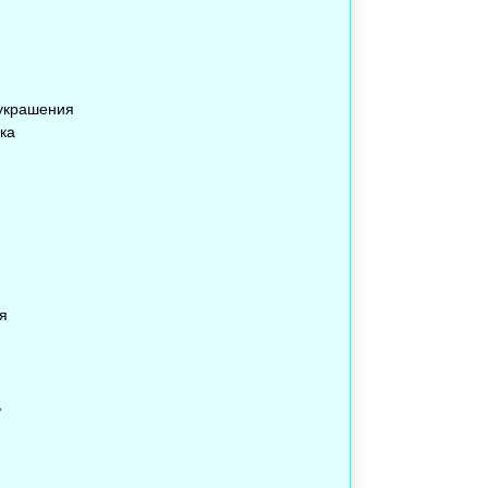
украшения
ка
я
ь