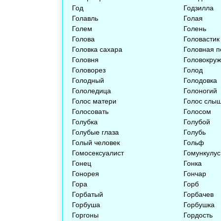
Год
Годзилла
Голавль
Голая
Голем
Голень
Голова
Головастик
Головка сахара
Головная п
Головня
Головокру
Головорез
Голод
Голодный
Голодовка
Гололедица
Голоногий
Голос матери
Голос слы
Голосовать
Голосом
Голубка
Голубой
Голубые глаза
Голубь
Голый человек
Гольф
Гомосексуалист
Гомункулус
Гонец
Гонка
Гонорея
Гончар
Гора
Горб
Горбатый
Горбачев
Горбуша
Горбушка
Горгоны
Гордость