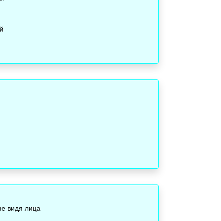
й
не видя лица