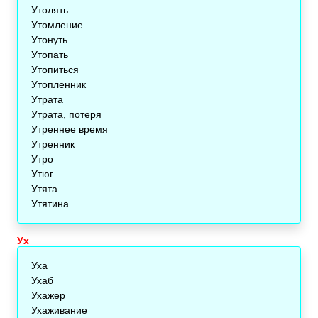
Утолять
Утомление
Утонуть
Утопать
Утопиться
Утопленник
Утрата
Утрата, потеря
Утреннее время
Утренник
Утро
Утюг
Утята
Утятина
Ух
Уха
Ухаб
Ухажер
Ухаживание