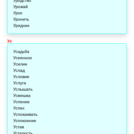
Уродство
Урожай
Урок
Уронить
Урядник
Ус
Усадьба
Усеянное
Усилие
Услад
Условие
Услуга
Услышать
Усмешка
Успение
Успех
Успокаивать
Успокоение
Устав
Усталость