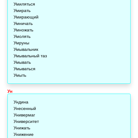
Умиляться
Умирать
Умирающий
Умничать
Умножать
Умолять
Умруны
Умывальник
Умывальный таз
Умывать
Умываться
Умыть
Ун
Ундина
Унесенный
Универмаг
Университет
Унижать
Унижение