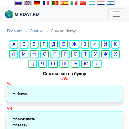
Главная
Сонник
Cны на букву
А
Б
В
Г
Д
Е
Ж
З
И
Й
К
Л
М
Н
О
П
Р
С
Т
У
Ф
Х
Ц
Ч
Ш
Щ
Э
Ю
Я
Снится сон на букву
«У»
У-
У-буква
Уб
Убаюкивать
Убегать