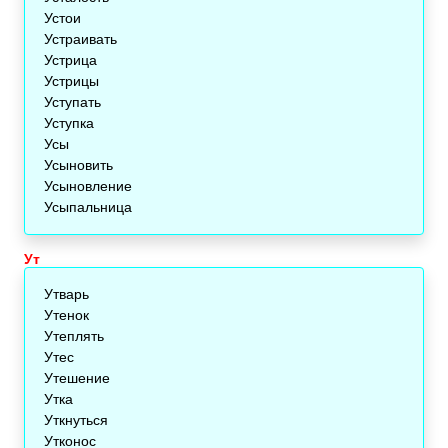
Устои
Устраивать
Устрица
Устрицы
Уступать
Уступка
Усы
Усыновить
Усыновление
Усыпальница
Ут
Утварь
Утенок
Утеплять
Утес
Утешение
Утка
Уткнуться
Утконос