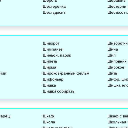
й
Шерсть
Шершень
Шестеренка
Шестерни
Шестьдесят
Шестьсот 
Шиворот
Шиворот-н
Шимпанзе
Шина
Шиньон, парик
Шип
Шипеть
Шиповник
Ширма
Широкое
чий
Широкоэкранный фильм
Шить
Шифоньер
Шифр, ши
Шишка
Шишка ел
Шишки собирать
ларец
Шкаф
Шкаф с в
Школа
Школьная 
Школьные годы
Школьный 