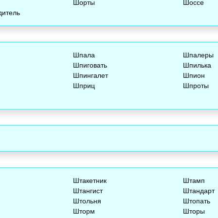
Шорты
Шоссе
дитель
Шпала
Шпалеры
Шпиговать
Шпилька
Шпингалет
Шпион
Шприц
Шпроты
Штакетник
Штамп
Штангист
Штандарт
Штольня
Штопать
Шторм
Шторы