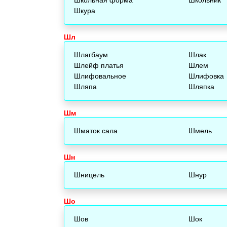
Шкура
Шл
Шлагбаум
Шлак
Шлейф платья
Шлем
Шлифовальное
Шлифовка
Шляпа
Шляпка
Шм
Шматок сала
Шмель
Шн
Шницель
Шнур
Шо
Шов
Шок