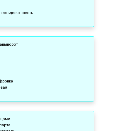
шестьдесят шесть
авыворот
фровка
овая
ещами
парта
учитель