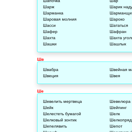
Шапочка
Шар
Шарж
Шарик над
Шарманка
Шарманщи
Шаровая молния
Шароко
Шасси
Шататься
Шафер
Шафран
Шахта
Шахта угол
Шашки
Шашлык
Шв
Швабра
Швейная м
Швеция
Швея
Ше
Шевелить мертвеца
Шевелюра
Шейк
Шейпинг
Шелестеть бумагой
Шелк
Шелковый зонтик
Шелкопряд
Шепелявить
Шепот