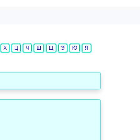
Х
Ц
Ч
Ш
Щ
Э
Ю
Я