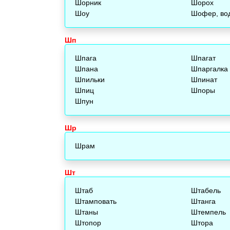
Шорник
Шорох
Шоу
Шофер, во
Шп
Шпага
Шпагат
Шпана
Шпаргалка
Шпильки
Шпинат
Шпиц
Шпоры
Шпун
Шр
Шрам
Шт
Штаб
Штабель
Штамповать
Штанга
Штаны
Штемпель
Штопор
Штора