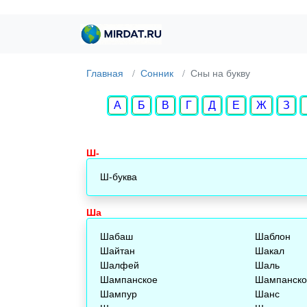
Главная
Сонник
Cны на букву
А
Б
В
Г
Д
Е
Ж
З
Ш-
Ш-буква
Ша
Шабаш
Шаблон
Шайтан
Шакал
Шалфей
Шаль
Шампанское
Шампанско
Шампур
Шанс