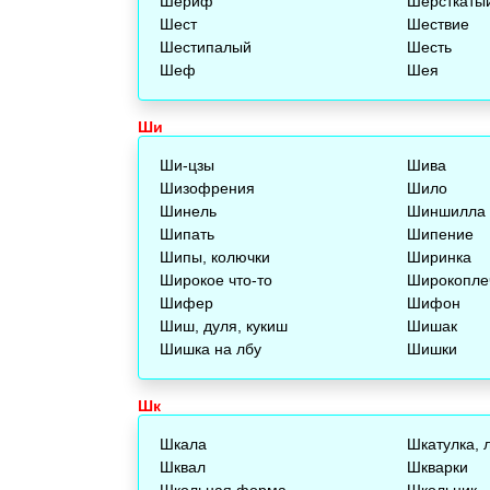
Шериф
Шерсткаты
Шест
Шествие
Шестипалый
Шесть
Шеф
Шея
Ши
Ши-цзы
Шива
Шизофрения
Шило
Шинель
Шиншилла
Шипать
Шипение
Шипы, колючки
Ширинка
Широкое что-то
Широкопле
Шифер
Шифон
Шиш, дуля, кукиш
Шишак
Шишка на лбу
Шишки
Шк
Шкала
Шкатулка, 
Шквал
Шкварки
Школьная форма
Школьник