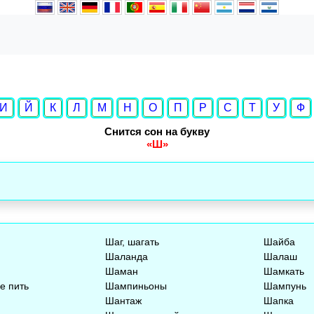
И
Й
К
Л
М
Н
О
П
Р
С
Т
У
Ф
Снится сон на букву
«Ш»
Шаг, шагать
Шайба
Шаланда
Шалаш
Шаман
Шамкать
е пить
Шампиньоны
Шампунь
Шантаж
Шапка