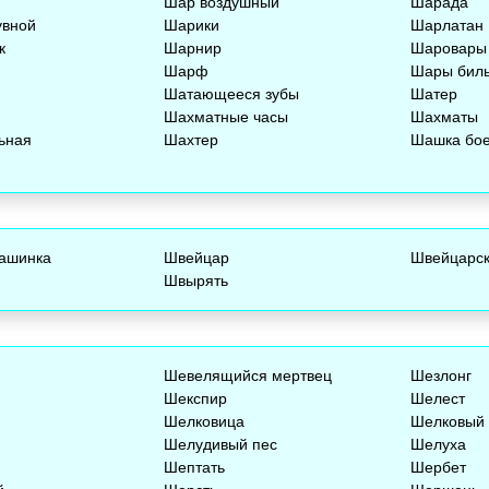
Шар воздушный
Шарада
увной
Шарики
Шарлатан
к
Шарнир
Шаровары
Шарф
Шары бил
Шатающееся зубы
Шатер
Шахматные часы
Шахматы
ьная
Шахтер
Шашка бо
ашинка
Швейцар
Швейцарск
Швырять
Шевелящийся мертвец
Шезлонг
Шекспир
Шелест
Шелковица
Шелковый
Шелудивый пес
Шелуха
Шептать
Шербет