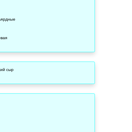
ьярдные
евая
ий сыр