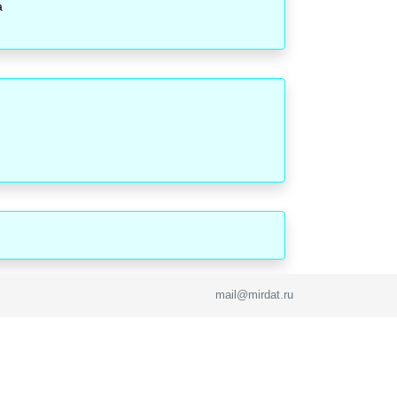
а
mail@mirdat.ru