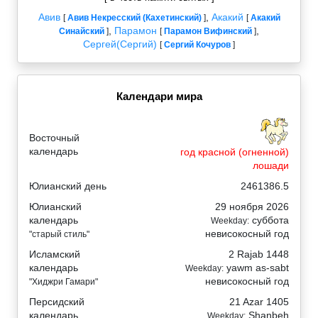
Авив
,
Акакий
[
Авив Некресский (Кахетинский)
]
[
Акакий
,
Парамон
,
Синайский
]
[
Парамон Вифинский
]
Сергей(Сергий)
[
Сергий Кочуров
]
Календари мира
Восточный
календарь
год красной (огненной)
лошади
Юлианский день
2461386.5
Юлианский
29 ноября 2026
календарь
суббота
Weekday:
невисокосный год
"старый стиль"
Исламский
2 Rajab 1448
календарь
yawm as-sabt
Weekday:
невисокосный год
"Хиджри Гамари"
Персидский
21 Azar 1405
календарь
Shanbeh
Weekday: