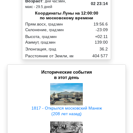
Возраст
:
дни час:мин,
02 23:14
макс - 29.5 дней
Координаты Луны на 12:00:00
по московскому времени
Прям.восх,
19:56.6
град:мин
Склонение,
-23:09
град:мин
Высота,
+02:11
град:мин
Азимут,
139:00
град:мин
Элонгация,
36.2
град
Расстояние от Земли,
404 577
км
Исторические события
в этот день
1817 - Открылся московский Манеж
(208 лет назад)