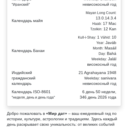
невисокосный год
"Иранский"
Mayan Long Count:
13.0.14.3.4
Календарь майя
17 Mac
Haab:
12 Kan
Tzolkin:
1
10
Kull-i-Shay:
Váhid:
Javáb
Year:
Masáil
Month:
Календарь Бахаи
Bahá
Day:
Jalál
Weekday:
високосный год
Индийский
21 Agrahayana 1948
гражданский
sanivara
Weekday:
календарь
невисокосный год
Календарь ISO-8601
6 день 50 недели,
346 день 2026 года
"неделя, день и день года"
Добро пожаловать в
«Мир дат»
– ваш ежедневный гид по
истории, культуре, астрологии и традициям. Здесь каждый
день раскрывает свою уникальность: от великих событий