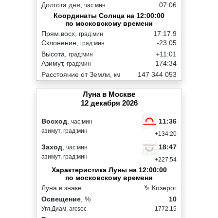
Долгота дня,
07:06
час:мин
Координаты Солнца на 12:00:00
по московскому времени
Прям.восх,
17:17.9
град:мин
Склонение,
-23:05
град:мин
Высота,
+11:01
град:мин
Азимут,
174:34
град:мин
Расстояние от Земли,
147 344 053
км
Луна в Москве
12 декабря 2026
11:36
Восход
,
час:мин
азимут, град:мин
+134:20
18:47
Заход
,
час:мин
азимут, град:мин
+227:54
Характеристика Луны на 12:00:00
по московскому времени
Луна в знаке
♑ Козерог
Освещение
, %
10
Угл.Диам, arcsec
1772.15