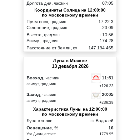
Долгота дня,
07:05
час:мин
Координаты Солнца на 12:00:00
по московскому времени
Прям.восх,
17:22.3
град:мин
Склонение,
-23:09
град:мин
Высота,
+10:56
град:мин
Азимут,
174:28
град:мин
Расстояние от Земли,
147 194 465
км
Луна в Москве
13 декабря 2026
11:51
Восход
,
час:мин
азимут, град:мин
+126:23
20:05
Заход
,
час:мин
азимут, град:мин
+236:39
Характеристика Луны на 12:00:00
по московскому времени
Луна в знаке
♒ Водолей
Освещение
, %
16
Угл.Диам, arcsec
1779.95