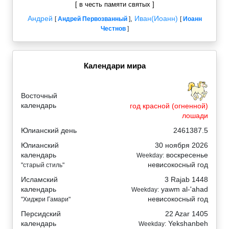
[ в честь памяти святых ]
Андрей
,
Иван(Иоанн)
[
Андрей Первозванный
]
[
Иоанн
Честнов
]
Календари мира
Восточный
календарь
год красной (огненной)
лошади
Юлианский день
2461387.5
Юлианский
30 ноября 2026
календарь
воскресенье
Weekday:
невисокосный год
"старый стиль"
Исламский
3 Rajab 1448
календарь
yawm al-'ahad
Weekday:
невисокосный год
"Хиджри Гамари"
Персидский
22 Azar 1405
календарь
Yekshanbeh
Weekday: