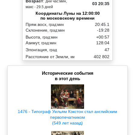
Возраст
:
дни час:мин,
03 20:35
макс - 29.5 дней
Координаты Луны на 12:00:00
по московскому времени
Прям.восх,
20:45.1
град:мин
Склонение,
-19:28
град:мин
Высота,
+00:57
град:мин
Азимут,
128:04
град:мин
Элонгация,
47
град
Расстояние от Земли,
402 802
км
Исторические события
в этот день
1476 - Типограф Уильям Кэкстон стал английским
первопечатником
(549 лет назад)