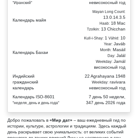
невисокосный год
"Иранский"
Mayan Long Count:
13.0.14.3.5
Календарь майя
18 Mac
Haab:
13 Chicchan
Tzolkin:
1
10
Kull-i-Shay:
Váhid:
Javáb
Year:
Masáil
Month:
Календарь Бахаи
Jalál
Day:
Jamál
Weekday:
високосный год
Индийский
22 Agrahayana 1948
гражданский
ravivara
Weekday:
календарь
невисокосный год
Календарь ISO-8601
7 день 50 недели,
347 день 2026 года
"неделя, день и день года"
Добро пожаловать в
«Мир дат»
– ваш ежедневный гид по
истории, культуре, астрологии и традициям. Здесь каждый
день раскрывает свою уникальность: от великих событий
прошлого до тонких влияний Луны на настроение и сон.