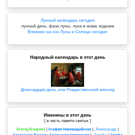
Лунный календарь сегодня
лунный день, фаза луны, луна в знаке зодиака
Влияние на сон Луны и Солнца сегодня
Народный календарь в этот день
Домочадцев день, или Рождественский мясоед
Именины в этот день
[ в честь памяти святых ]
Агата(Агафия)
,
Александр
[
Агафия Никомидийская
]
[
,
Арефа
Александр Дагаев
•
Александр Цицеронов
]
[
Арефа