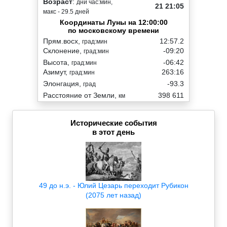
Возраст
:
дни час:мин,
21 21:05
макс - 29.5 дней
Координаты Луны на 12:00:00
по московскому времени
Прям.восх,
12:57.2
град:мин
Склонение,
-09:20
град:мин
Высота,
-06:42
град:мин
Азимут,
263:16
град:мин
Элонгация,
-93.3
град
Расстояние от Земли,
398 611
км
Исторические события
в этот день
49 до н.э. - Юлий Цезарь переходит Рубикон
(2075 лет назад)