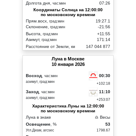
Долгота дня,
07:26
час:мин
Координаты Солнца на 12:00:00
по московскому времени
Прям.восх,
19:27.1
град:мин
Склонение,
-21:56
град:мин
Высота,
+11:55
град:мин
Азимут,
171:14
град:мин
Расстояние от Земли,
147 044 877
км
Луна в Москве
10 января 2026
00:30
Восход
,
час:мин
азимут, град:мин
+102:18
11:10
Заход
,
час:мин
азимут, град:мин
+253:07
Характеристика Луны на 12:00:00
по московскому времени
Луна в знаке
♎ Весы
Освещение
, %
53
Угл.Диам, arcsec
1798.67