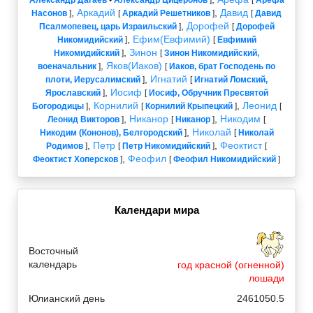
,
Аркадий
,
Давид
Насонов
]
[
Аркадий Решетников
]
[
Давид
,
Дорофей
Псалмопевец, царь Израильский
]
[
Дорофей
,
Ефим(Евфимий)
Никомидийский
]
[
Евфимий
,
Зинон
Никомидийский
]
[
Зинон Никомидийский,
,
Яков(Иаков)
военачальник
]
[
Иаков, брат Господень по
,
Игнатий
плоти, Иерусалимский
]
[
Игнатий Ломский,
,
Иосиф
Ярославский
]
[
Иосиф, Обручник Пресвятой
,
Корнилий
,
Леонид
Богородицы
]
[
Корнилий Крыпецкий
]
[
,
Никанор
,
Никодим
Леонид Викторов
]
[
Никанор
]
[
,
Николай
Никодим (Кононов), Белгородский
]
[
Николай
,
Петр
,
Феоктист
Родимов
]
[
Петр Никомидийский
]
[
,
Феофил
Феоктист Хоперсков
]
[
Феофил Никомидийский
]
Календари мира
Восточный
календарь
год красной (огненной)
лошади
Юлианский день
2461050.5