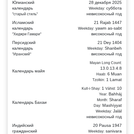
Юлианский
28 декабря 2025
календарь
суббота
Weekday:
невисокосный год
"старый стиль"
Исламский
21 Rajab 1447
календарь
yawm as-sabt
Weekday:
високосный год
"Хиджри Гамари"
Персидский
21 Dey 1404
календарь
Shanbeh
Weekday:
високосный год
"Иранский"
Mayan Long Count:
13.0.13.4.8
Календарь майя
6 Muan
Haab:
1 Lamat
Tzolkin:
1
10
Kull-i-Shay:
Váhid:
Bahháj
Year:
Sharaf
Month:
Календарь Бахаи
Mashíyyat
Day:
Jalál
Weekday:
невисокосный год
Индийский
20 Pausa 1947
гражданский
sanivara
Weekday: