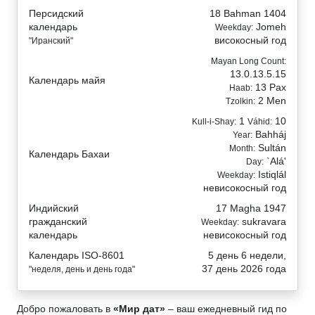
Персидский
18 Bahman 1404
календарь
Jomeh
Weekday:
високосный год
"Иранский"
Mayan Long Count:
13.0.13.5.15
Календарь майя
13 Pax
Haab:
2 Men
Tzolkin:
1
10
Kull-i-Shay:
Váhid:
Bahháj
Year:
Sultán
Month:
Календарь Бахаи
`Alá'
Day:
Istiqlál
Weekday:
невисокосный год
Индийский
17 Magha 1947
гражданский
sukravara
Weekday:
календарь
невисокосный год
Календарь ISO-8601
5 день 6 недели,
37 день 2026 года
"неделя, день и день года"
Добро пожаловать в
«Мир дат»
– ваш ежедневный гид по