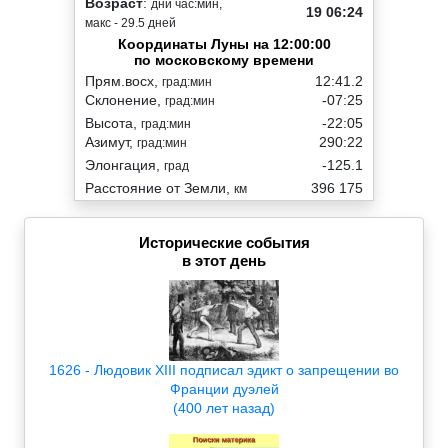
Возраст
:
дни час:мин,
19 06:24
макс - 29.5 дней
Координаты Луны на 12:00:00
по московскому времени
Прям.восх,
12:41.2
град:мин
Склонение,
-07:25
град:мин
Высота,
-22:05
град:мин
Азимут,
290:22
град:мин
Элонгация,
-125.1
град
Расстояние от Земли,
396 175
км
Исторические события
в этот день
1626 - Людовик XIII подписал эдикт о запрещении во
Франции дуэлей
(400 лет назад)