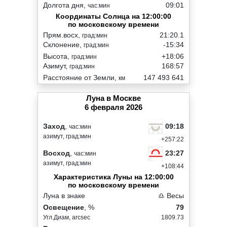
Долгота дня,
09:01
час:мин
Координаты Солнца на 12:00:00
по московскому времени
Прям.восх,
21:20.1
град:мин
Склонение,
-15:34
град:мин
Высота,
+18:06
град:мин
Азимут,
168:57
град:мин
Расстояние от Земли,
147 493 641
км
Луна в Москве
6 февраля 2026
09:18
Заход
,
час:мин
азимут, град:мин
+257:22
23:27
Восход
,
час:мин
азимут, град:мин
+108:44
Характеристика Луны на 12:00:00
по московскому времени
Луна в знаке
♎ Весы
Освещение
, %
79
Угл.Диам, arcsec
1809.73