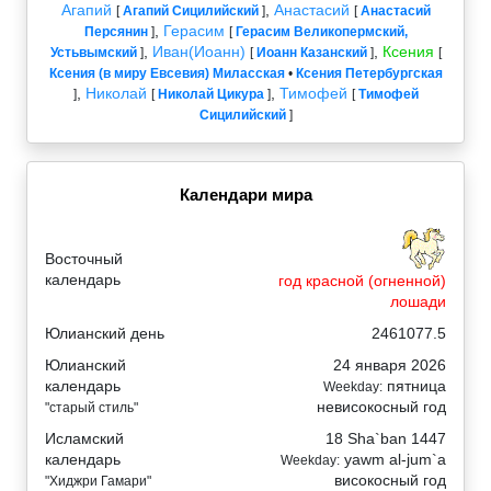
Агапий
,
Анастасий
[
Агапий Сицилийский
]
[
Анастасий
,
Герасим
Персянин
]
[
Герасим Великопермский,
,
Иван(Иоанн)
,
Ксения
Устьвымский
]
[
Иоанн Казанский
]
[
Ксения (в миру Евсевия) Миласская
•
Ксения Петербургская
,
Николай
,
Тимофей
]
[
Николай Цикура
]
[
Тимофей
Сицилийский
]
Календари мира
Восточный
календарь
год красной (огненной)
лошади
Юлианский день
2461077.5
Юлианский
24 января 2026
календарь
пятница
Weekday:
невисокосный год
"старый стиль"
Исламский
18 Sha`ban 1447
календарь
yawm al-jum`a
Weekday:
високосный год
"Хиджри Гамари"