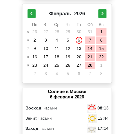
Февраль
2026
Пн
Вт
Ср
Чт
Пт
Сб
Вс
26
27
28
29
30
31
1
5
2
3
4
5
6
7
8
6
9
10
11
12
13
14
15
7
16
17
18
19
20
21
22
8
23
24
25
26
27
28
1
9
2
3
4
5
6
7
8
Солнце в Москве
6 февраля 2026
08:13
Восход
,
час:мин
12:44
Зенит,
час:мин
17:14
Заход
,
час:мин