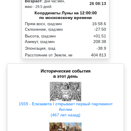
Возраст
:
дни час:мин,
26 08:13
макс - 29.5 дней
Координаты Луны на 12:00:00
по московскому времени
Прям.восх,
16:58.6
град:мин
Склонение,
-27:50
град:мин
Высота,
+01:51
град:мин
Азимут,
208:38
град:мин
Элонгация,
-38.9
град
Расстояние от Земли,
404 813
км
Исторические события
в этот день
1559 - Елизавета I открывает первый парламент
Англии
(467 лет назад)