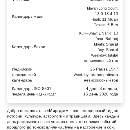
"Иранский"
Mayan Long Count:
13.0.13.4.13
Календарь майя
11 Muan
Haab:
6 Ben
Tzolkin:
1
10
Kull-i-Shay:
Váhid:
Bahháj
Year:
Sharaf
Month:
Календарь Бахаи
Sharaf
Day:
Istijlál
Weekday:
невисокосный год
Индийский
25 Pausa 1947
гражданский
brahaspativara
Weekday:
календарь
невисокосный год
Календарь ISO-8601
4 день 3 недели,
15 день 2026 года
"неделя, день и день года"
Добро пожаловать в
«Мир дат»
– ваш ежедневный гид по
истории, культуре, астрологии и традициям. Здесь каждый
день раскрывает свою уникальность: от великих событий
прошлого до тонких влияний Луны на настроение и сон.