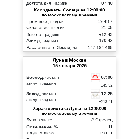
Долгота дня,
07:40
час:мин
Координаты Солнца на 12:00:00
по московскому времени
Прям.восх,
19:48.7
град:мин
Склонение,
-21:05
град:мин
Высота,
+12:43
град:мин
Азимут,
170:42
град:мин
Расстояние от Земли,
147 194 465
км
Луна в Москве
15 января 2026
07:00
Восход
,
час:мин
азимут, град:мин
+145:32
12:25
Заход
,
час:мин
азимут, град:мин
+213:41
Характеристика Луны на 12:00:00
по московскому времени
Луна в знаке
♐ Стрелец
Освещение
, %
11
Угл.Диам, arcsec
1771.11