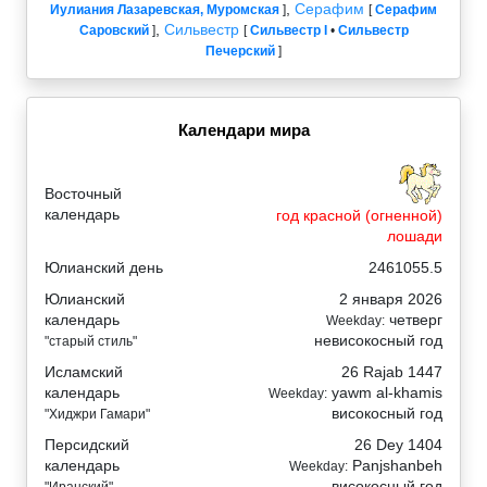
,
Серафим
Иулиания Лазаревская, Муромская
]
[
Серафим
,
Сильвестр
Саровский
]
[
Сильвестр I
•
Сильвестр
Печерский
]
Календари мира
Восточный
календарь
год красной (огненной)
лошади
Юлианский день
2461055.5
Юлианский
2 января 2026
календарь
четверг
Weekday:
невисокосный год
"старый стиль"
Исламский
26 Rajab 1447
календарь
yawm al-khamis
Weekday:
високосный год
"Хиджри Гамари"
Персидский
26 Dey 1404
календарь
Panjshanbeh
Weekday:
високосный год