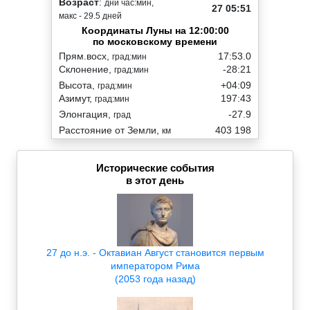
Возраст
:
дни час:мин,
27 05:51
макс - 29.5 дней
Координаты Луны на 12:00:00
по московскому времени
Прям.восх,
17:53.0
град:мин
Склонение,
-28:21
град:мин
Высота,
+04:09
град:мин
Азимут,
197:43
град:мин
Элонгация,
-27.9
град
Расстояние от Земли,
403 198
км
Исторические события
в этот день
27 до н.э. - Октавиан Август становится первым
императором Рима
(2053 года назад)