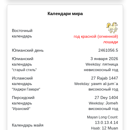
Календари мира
Восточный
календарь
год красной (огненной)
лошади
Юлианский день
2461056.5
Юлианский
3 января 2026
календарь
пятница
Weekday:
невисокосный год
"старый стиль"
Исламский
27 Rajab 1447
календарь
yawm al-jum`a
Weekday:
високосный год
"Хиджри Гамари"
Персидский
27 Dey 1404
календарь
Jomeh
Weekday:
високосный год
"Иранский"
Mayan Long Count:
13.0.13.4.14
Календарь майя
12 Muan
Haab: