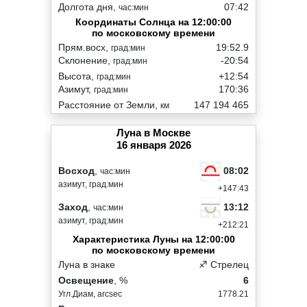
Долгота дня,
07:42
час:мин
Координаты Солнца на 12:00:00
по московскому времени
Прям.восх,
19:52.9
град:мин
Склонение,
-20:54
град:мин
Высота,
+12:54
град:мин
Азимут,
170:36
град:мин
Расстояние от Земли,
147 194 465
км
Луна в Москве
16 января 2026
08:02
Восход
,
час:мин
азимут, град:мин
+147:43
13:12
Заход
,
час:мин
азимут, град:мин
+212:21
Характеристика Луны на 12:00:00
по московскому времени
Луна в знаке
♐ Стрелец
Освещение
, %
6
Угл.Диам, arcsec
1778.21