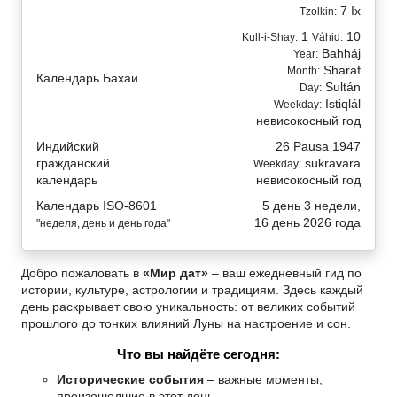
7 Ix
Tzolkin:
1
10
Kull-i-Shay:
Váhid:
Bahháj
Year:
Sharaf
Month:
Календарь Бахаи
Sultán
Day:
Istiqlál
Weekday:
невисокосный год
Индийский
26 Pausa 1947
гражданский
sukravara
Weekday:
календарь
невисокосный год
Календарь ISO-8601
5 день 3 недели,
16 день 2026 года
"неделя, день и день года"
Добро пожаловать в
«Мир дат»
– ваш ежедневный гид по
истории, культуре, астрологии и традициям. Здесь каждый
день раскрывает свою уникальность: от великих событий
прошлого до тонких влияний Луны на настроение и сон.
Что вы найдёте сегодня:
Исторические события
– важные моменты,
произошедшие в этот день.