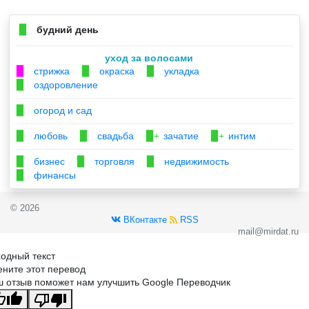
будний день
▉
уход за волосами
стрижка
окраска
укладка
▉
▉
▉
оздоровление
▉
огород и сад
▉
любовь
свадьба
зачатие
интим
▉
▉
▉+
▉+
бизнес
торговля
недвижимость
▉
▉
▉
финансы
▉
© 2026
ВКонтакте
RSS
mail@mirdat.ru
одный текст
ните этот перевод
 отзыв поможет нам улучшить Google Переводчик