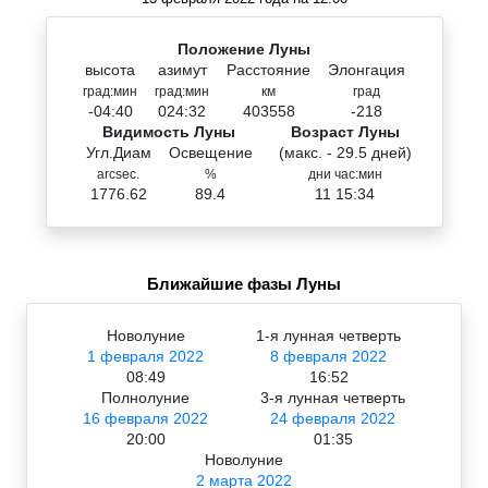
Положение Луны
высота
азимут
Расстояние
Элонгация
град:мин
град:мин
км
град
-04:40
024:32
403558
-218
Видимость Луны
Возраст Луны
Угл.Диам
Освещение
(макс. - 29.5 дней)
arcsec.
%
дни час:мин
1776.62
89.4
11 15:34
Ближайшие фазы Луны
Новолуние
1-я лунная четверть
1 февраля 2022
8 февраля 2022
08:49
16:52
Полнолуние
3-я лунная четверть
16 февраля 2022
24 февраля 2022
20:00
01:35
Новолуние
2 марта 2022