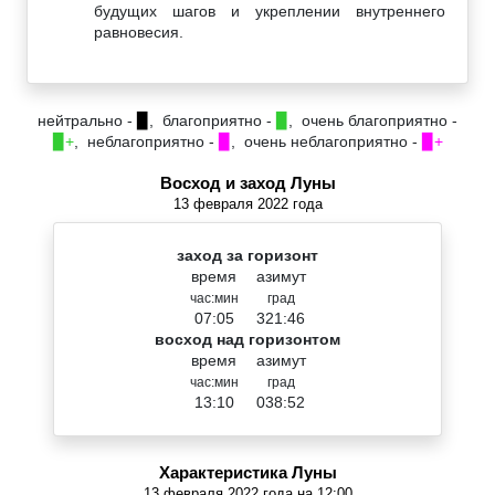
будущих шагов и укреплении внутреннего
равновесия.
нейтрально -
▉
, благоприятно -
▉
, очень благоприятно -
▉+
, неблагоприятно -
▉
, очень неблагоприятно -
▉+
Восход и заход Луны
13 февраля 2022 года
заход за горизонт
время
азимут
час:мин
град
07:05
321:46
восход над горизонтом
время
азимут
час:мин
град
13:10
038:52
Характеристика Луны
13 февраля 2022 года на 12:00