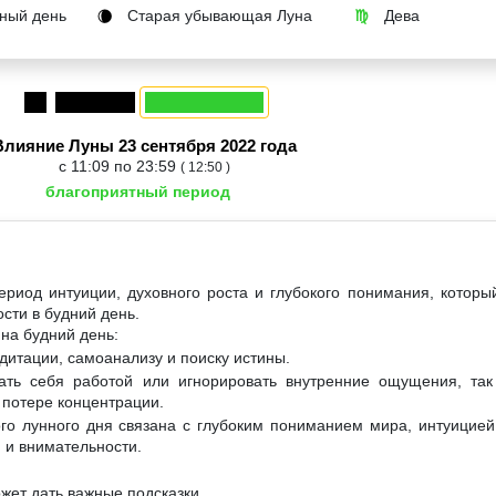
ный день
Старая убывающая Луна
Дева
🌘
♍
Влияние Луны 23 сентября 2022 года
с 11:09 по 23:59
( 12:50 )
благоприятный период
ериод интуиции, духовного роста и глубокого понимания, которы
сти в будний день.
на будний день:
дитации, самоанализу и поиску истины.
ать себя работой или игнорировать внутренние ощущения, так
 потере концентрации.
ого лунного дня связана с глубоким пониманием мира, интуицие
я и внимательности.
жет дать важные подсказки.