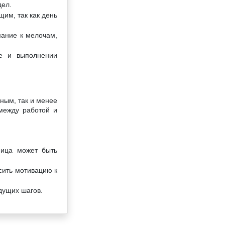
дел.
им, так как день
мание к мелочам,
ье и выполнении
ным, так и менее
 между работой и
ница может быть
сить мотивацию к
дущих шагов.