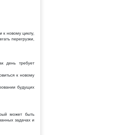
 к новому циклу,
гать перегрузки,
к день требует
овиться к новому
ровании будущих
орый может быть
ванных задачах и