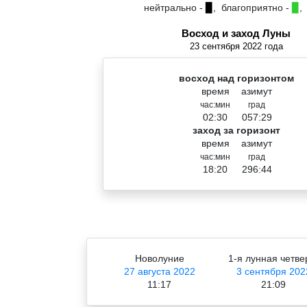
нейтрально -
▉
, благоприятно -
▉
,
Восход и заход Луны
23 сентября 2022 года
восход над горизонтом
время
азимут
час:мин
град
02:30
057:29
заход за горизонт
время
азимут
час:мин
град
18:20
296:44
Новолуние
1-я лунная четве
27 августа 2022
3 сентября 202
11:17
21:09