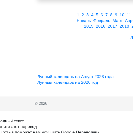
1
2
3
4
5
6
7
8
9
10
11
Январь
Февраль
Март
Апр
2015
2016
2017
2018
Л
Лунный календарь на Август 2026 года
Лунный календарь на 2026 год
© 2026
одный текст
ните этот перевод
 отзыв поможет нам улучшить Google Переводчик