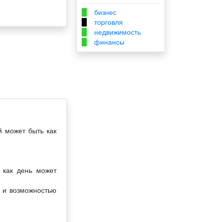
бизнес
▉
торговля
▉
недвижимость
▉
финансы
▉
й может быть как
 как день может
й и возможностью