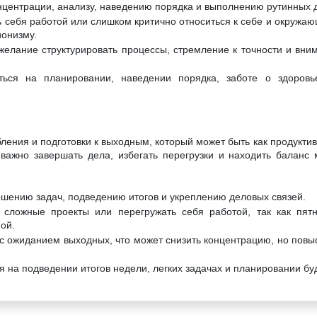
нцентрации, анализу, наведению порядка и выполнению рутинных 
 себя работой или слишком критично относиться к себе и окружающ
онизму.
желание структурировать процессы, стремление к точности и вни
ться на планировании, наведении порядка, заботе о здоров
ления и подготовки к выходным, который может быть как продуктив
важно завершать дела, избегать перегрузки и находить баланс
ршению задач, подведению итогов и укреплению деловых связей.
 сложные проекты или перегружать себя работой, так как пят
ой.
 с ожиданием выходных, что может снизить концентрацию, но повы
 на подведении итогов недели, легких задачах и планировании бу