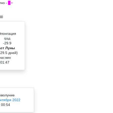
тно -
▉+
00
Элонгация
град
-29.9
аст Луны
 29.5 дней)
час:мин
 01:47
оволуние
ентября 2022
00:54