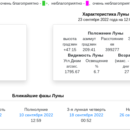
 очень благоприятно -
▉+
, неблагоприятно -
▉
, очень неблагоприя
Характеристика Луны
23 сентября 2022 года на 12:
Положение Луны
высота
азимут
Расстояние
град:мин
град:мин
км
+47:15
209:41
399277
Видимость Луны
Возр
Угл.Диам
Освещение
(макс. -
arcsec.
%
дни 
1795.67
6.7
27
Ближайшие фазы Луны
рть
Полнолуние
3-я лунная четверть
Н
2
10 сентября 2022
18 сентября 2022
26 с
12:59
00:52