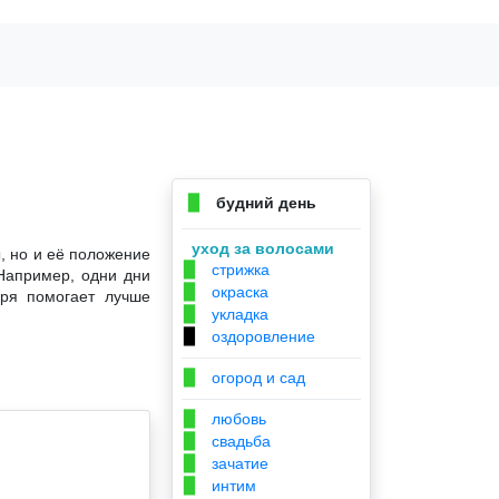
будний день
▉
уход за волосами
, но и её положение
стрижка
▉
 Например, одни дни
окраска
▉
аря помогает лучше
укладка
▉
оздоровление
▉
огород и сад
▉
любовь
▉
свадьба
▉
зачатие
▉
интим
▉