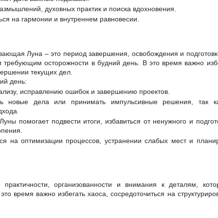
азмышлений, духовных практик и поиска вдохновения.
ься на гармонии и внутреннем равновесии.
вающая Луна – это период завершения, освобождения и подготовки
и требующим осторожности в будний день. В это время важно избе
вершении текущих дел.
ий день:
нализу, исправлению ошибок и завершению проектов.
ь новые дела или принимать импульсивные решения, так ка
дхода.
Луны помогает подвести итоги, избавиться от ненужного и подгот
рпения.
ся на оптимизации процессов, устранении слабых мест и плани
 практичности, организованности и внимания к деталям, кот
это время важно избегать хаоса, сосредоточиться на структуриро