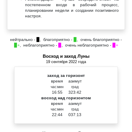
постепенном входе в рабочий процесс,
планировании недели и создании позитивного
настроя.
нейтрально -
▉
, благоприятно -
▉
, очень благоприятно -
▉+
, неблагоприятно -
▉
, очень неблагоприятно -
▉+
Восход и заход Луны
19 сентября 2022 года
заход за горизонт
время
азимут
час:мин
град
16:55
323:42
восход над горизонтом
время
азимут
час:мин
град
22:44
037:13