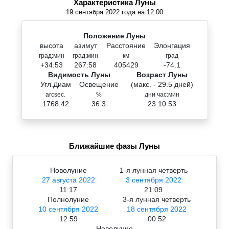
Характеристика Луны
19 сентября 2022 года на 12:00
Положение Луны
высота
азимут
Расстояние
Элонгация
град:мин
град:мин
км
град
+34:53
267:58
405429
-74.1
Видимость Луны
Возраст Луны
Угл.Диам
Освещение
(макс. - 29.5 дней)
arcsec.
%
дни час:мин
1768.42
36.3
23 10:53
Ближайшие фазы Луны
Новолуние
1-я лунная четверть
27 августа 2022
3 сентября 2022
11:17
21:09
Полнолуние
3-я лунная четверть
10 сентября 2022
18 сентября 2022
12:59
00:52
Новолуние