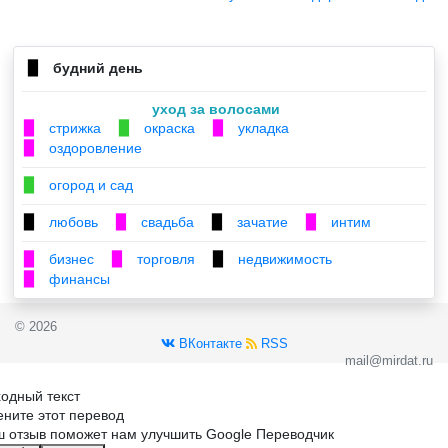
будний день
▉
уход за волосами
стрижка
окраска
укладка
▉
▉
▉
оздоровление
▉
огород и сад
▉
любовь
свадьба
зачатие
интим
▉
▉
▉
▉
бизнес
торговля
недвижимость
▉
▉
▉
финансы
▉
© 2026
ВКонтакте
RSS
mail@mirdat.ru
одный текст
ните этот перевод
 отзыв поможет нам улучшить Google Переводчик