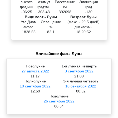
высота
азимут
Расстояние
Элонгация
град:мин
град:мин
км
град
-06:25
308:43
392098
-130
Видимость Луны
Возраст Луны
Угл.Диам
Освещение
(макс. - 29.5 дней)
arcsec.
%
дни час:мин
1828.55
82.1
18 20:52
Ближайшие фазы Луны
Новолуние
1-я лунная четверть
27 августа 2022
3 сентября 2022
11:17
21:09
Полнолуние
3-я лунная четверть
10 сентября 2022
18 сентября 2022
12:59
00:52
Новолуние
26 сентября 2022
00:54