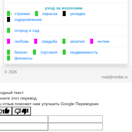
уход за волосами
стрижка
окраска
укладка
▉+
▉
▉
оздоровление
▉
огород и сад
▉
любовь
свадьба
зачатие
интим
▉
▉
▉
▉
бизнес
торговля
недвижимость
▉
▉
▉
финансы
▉
© 2026
mail@mirdat.ru
одный текст
ните этот перевод
 отзыв поможет нам улучшить Google Переводчик