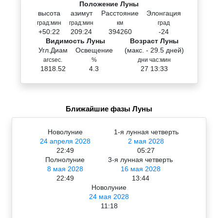
Положение Луны
высота
азимут
Расстояние
Элонгация
град:мин
град:мин
км
град
+50:22
209:24
394260
-24
Видимость Луны
Возраст Луны
Угл.Диам
Освещение
(макс. - 29.5 дней)
arcsec.
%
дни час:мин
1818.52
4.3
27 13:33
Ближайшие фазы Луны
Новолуние
1-я лунная четверть
24 апреля 2028
2 мая 2028
22:49
05:27
Полнолуние
3-я лунная четверть
8 мая 2028
16 мая 2028
22:49
13:44
Новолуние
24 мая 2028
11:18