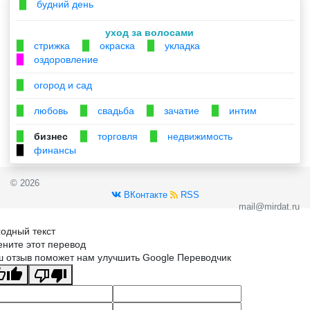
будний день
▉
уход за волосами
стрижка
окраска
укладка
▉
▉
▉
оздоровление
▉
огород и сад
▉
любовь
свадьба
зачатие
интим
▉
▉
▉
▉
бизнес
торговля
недвижимость
▉
▉
▉
финансы
▉
© 2026
ВКонтакте
RSS
mail@mirdat.ru
одный текст
ните этот перевод
 отзыв поможет нам улучшить Google Переводчик