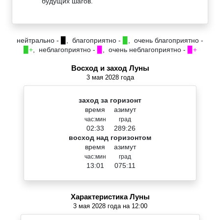
будущих шагов.
нейтрально -
▉
, благоприятно -
▉
, очень благоприятно -
▉+
, неблагоприятно -
▉
, очень неблагоприятно -
▉+
Восход и заход Луны
3 мая 2028 года
заход за горизонт
время
азимут
час:мин
град
02:33
289:26
восход над горизонтом
время
азимут
час:мин
град
13:01
075:11
Характеристика Луны
3 мая 2028 года на 12:00