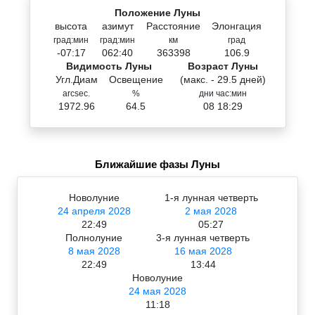
Положение Луны
высота
азимут
Расстояние
Элонгация
град:мин
град:мин
км
град
-07:17
062:40
363398
106.9
Видимость Луны
Возраст Луны
Угл.Диам
Освещение
(макс. - 29.5 дней)
arcsec.
%
дни час:мин
1972.96
64.5
08 18:29
Ближайшие фазы Луны
Новолуние
1-я лунная четверть
24 апреля 2028
2 мая 2028
22:49
05:27
Полнолуние
3-я лунная четверть
8 мая 2028
16 мая 2028
22:49
13:44
Новолуние
24 мая 2028
11:18