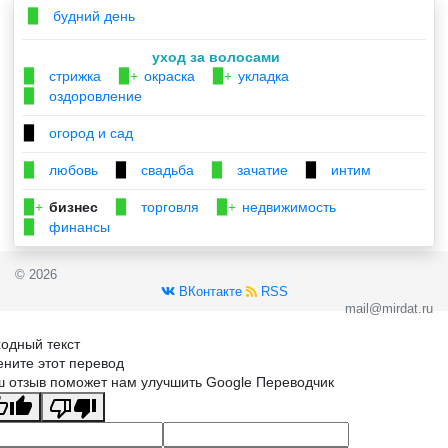
будний день
▉
уход за волосами
стрижка
окраска
укладка
▉
▉+
▉+
оздоровление
▉
огород и сад
▉
любовь
свадьба
зачатие
интим
▉
▉
▉
▉
бизнес
торговля
недвижимость
▉+
▉
▉+
финансы
▉
© 2026
ВКонтакте
RSS
mail@mirdat.ru
одный текст
ните этот перевод
 отзыв поможет нам улучшить Google Переводчик