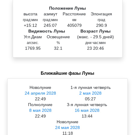
Положение Луны
высота
азимут
Расстояние
Элонгация
град:мин
град:мин
км
град
+15:12
245:07
405079
290.9
Видимость Луны
Возраст Луны
Угл.Диам
Освещение
(макс. - 29.5 дней)
arcsec.
%
дни час:мин
1769.95
32.1
23 20:46
Ближайшие фазы Луны
Новолуние
1-я лунная четверть
24 апреля 2028
2 мая 2028
22:49
05:27
Полнолуние
3-я лунная четверть
8 мая 2028
16 мая 2028
22:49
13:44
Новолуние
24 мая 2028
11:18