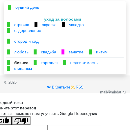
будний день
▉
уход за волосами
стрижка
окраска
укладка
▉
▉
▉
оздоровление
▉
огород и сад
▉
любовь
свадьба
зачатие
интим
▉
▉
▉
▉
бизнес
торговля
недвижимость
▉
▉
▉
финансы
▉
© 2026
ВКонтакте
RSS
mail@mirdat.ru
одный текст
ните этот перевод
 отзыв поможет нам улучшить Google Переводчик