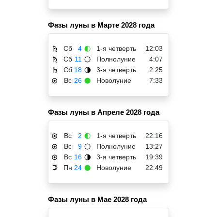
Фазы луны в Марте 2028 года
Сб
4
1-я четверть
12:03
♄
🌓
Сб
11
Полнолуние
4:07
♄
🌕
Сб
18
3-я четверть
2:25
♄
🌗
Вс
26
Новолуние
7:33
☉
🌑
Фазы луны в Апреле 2028 года
Вс
2
1-я четверть
22:16
☉
🌓
Вс
9
Полнолуние
13:27
☉
🌕
Вс
16
3-я четверть
19:39
☉
🌗
Пн
24
Новолуние
22:49
☽
🌑
Фазы луны в Мае 2028 года