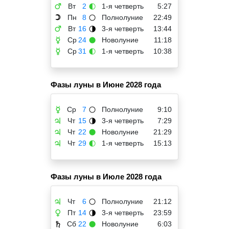
Вт
2
1-я четверть
5:27
♂
🌓
Пн
8
Полнолуние
22:49
☽
🌕
Вт
16
3-я четверть
13:44
♂
🌗
Ср
24
Новолуние
11:18
☿
🌑
Ср
31
1-я четверть
10:38
☿
🌓
Фазы луны в Июне 2028 года
Ср
7
Полнолуние
9:10
☿
🌕
Чт
15
3-я четверть
7:29
♃
🌗
Чт
22
Новолуние
21:29
♃
🌑
Чт
29
1-я четверть
15:13
♃
🌓
Фазы луны в Июле 2028 года
Чт
6
Полнолуние
21:12
♃
🌕
Пт
14
3-я четверть
23:59
♀
🌗
Сб
22
Новолуние
6:03
♄
🌑