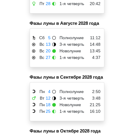
Пт
28
1-я четверть
20:42
♀
🌓
Фазы луны в Августе 2028 года
Сб
5
Полнолуние
11:12
♄
🌕
Вс
13
3-я четверть
14:48
☉
🌗
Вс
20
Новолуние
13:45
☉
🌑
Вс
27
1-я четверть
4:37
☉
🌓
Фазы луны в Сентябре 2028 года
Пн
4
Полнолуние
2:50
☽
🌕
Вт
12
3-я четверть
3:48
♂
🌗
Пн
18
Новолуние
21:25
☽
🌑
Пн
25
1-я четверть
16:10
☽
🌓
Фазы луны в Октябре 2028 года