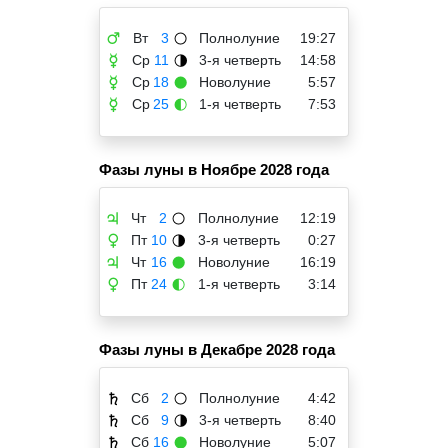
Вт
3
Полнолуние
19:27
♂
🌕
Ср
11
3-я четверть
14:58
☿
🌗
Ср
18
Новолуние
5:57
☿
🌑
Ср
25
1-я четверть
7:53
☿
🌓
Фазы луны в Ноябре 2028 года
Чт
2
Полнолуние
12:19
♃
🌕
Пт
10
3-я четверть
0:27
♀
🌗
Чт
16
Новолуние
16:19
♃
🌑
Пт
24
1-я четверть
3:14
♀
🌓
Фазы луны в Декабре 2028 года
Сб
2
Полнолуние
4:42
♄
🌕
Сб
9
3-я четверть
8:40
♄
🌗
Сб
16
Новолуние
5:07
♄
🌑