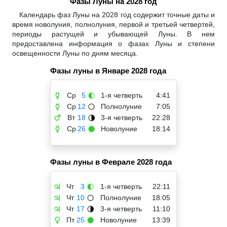
Фазы Луны на 2028 год
Календарь фаз Луны на 2028 год содержит точные даты и
время новолуния, полнолуния, первой и третьей четвертей,
периоды растущей и убывающей Луны. В нем
предоставлена информация о фазах Луны и степени
освещенности Луны по дням месяца.
Фазы луны в Январе 2028 года
Ср
5
1-я четверть
4:41
☿
🌓
Ср
12
Полнолуние
7:05
☿
🌕
Вт
18
3-я четверть
22:28
♂
🌗
Ср
26
Новолуние
18:14
☿
🌑
Фазы луны в Феврале 2028 года
Чт
3
1-я четверть
22:11
♃
🌓
Чт
10
Полнолуние
18:05
♃
🌕
Чт
17
3-я четверть
11:10
♃
🌗
Пт
25
Новолуние
13:39
♀
🌑