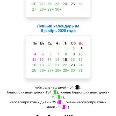
20
21+
22
23
24
25
26
27
28+
29+
30+
Лунный календарь на
Декабрь 2028 года
Пн
Вт
Ср
Чт
Пт
Сб
Вс
1+
2
3
4
5
6
7
8
9
10
11
12
13
14
15
16
17
18
19
20
21
22
23
24
25
26+
27+
28+
29+
30
31
нейтральных дней - 54 (
▉
),
благоприятных дней - 194 (
▉
), очень благоприятных дней -
79 (
▉+
),
неблагоприятных дней - 39 (
▉
), очень неблагоприятных
дней - 0 (
▉+
)