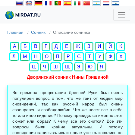
Главная
Сонник
Описание сонника
А
Б
В
Г
Д
Е
Ж
З
И
Й
К
Л
М
Н
О
П
Р
С
Т
У
Ф
Х
Ц
Ч
Ш
Щ
Э
Ю
Я
Дворянский сонник Нины Гришиной
Во времена процветания Древней Руси был очень
популярен вопрос о том, что же таит от людей мир
сновидений, так как русский народ был очень
своенравен и свободолюбив. Что же несет все в себе
то или иное видение? Почему привиделся именно этот
сюжет или образ? К чему все это снится? Все эти
вопросы были крайне актуальны. И потому
сновидения записывались и после уже толковались по