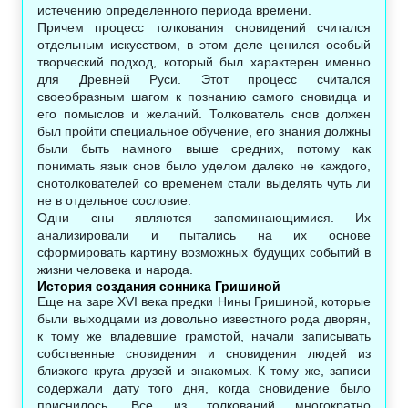
истечению определенного периода времени.
Причем процесс толкования сновидений считался
отдельным искусством, в этом деле ценился особый
творческий подход, который был характерен именно
для Древней Руси. Этот процесс считался
своеобразным шагом к познанию самого сновидца и
его помыслов и желаний. Толкователь снов должен
был пройти специальное обучение, его знания должны
были быть намного выше средних, потому как
понимать язык снов было уделом далеко не каждого,
снотолкователей со временем стали выделять чуть ли
не в отдельное сословие.
Одни сны являются запоминающимися. Их
анализировали и пытались на их основе
сформировать картину возможных будущих событий в
жизни человека и народа.
История создания сонника Гришиной
Еще на заре XVI века предки Нины Гришиной, которые
были выходцами из довольно известного рода дворян,
к тому же владевшие грамотой, начали записывать
собственные сновидения и сновидения людей из
близкого круга друзей и знакомых. К тому же, записи
содержали дату того дня, когда сновидение было
приснилось. Все из толкований многократно