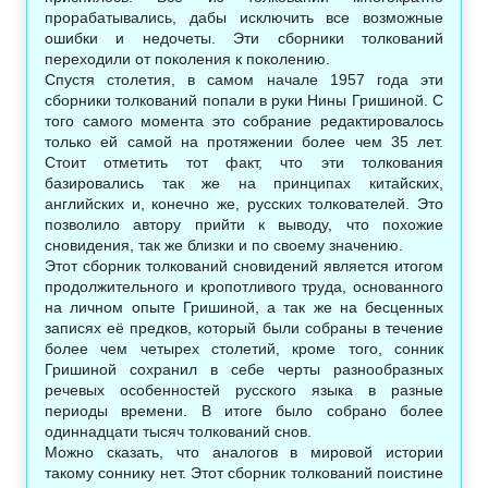
прорабатывались, дабы исключить все возможные
ошибки и недочеты. Эти сборники толкований
переходили от поколения к поколению.
Спустя столетия, в самом начале 1957 года эти
сборники толкований попали в руки Нины Гришиной. С
того самого момента это собрание редактировалось
только ей самой на протяжении более чем 35 лет.
Стоит отметить тот факт, что эти толкования
базировались так же на принципах китайских,
английских и, конечно же, русских толкователей. Это
позволило автору прийти к выводу, что похожие
сновидения, так же близки и по своему значению.
Этот сборник толкований сновидений является итогом
продолжительного и кропотливого труда, основанного
на личном опыте Гришиной, а так же на бесценных
записях её предков, который были собраны в течение
более чем четырех столетий, кроме того, сонник
Гришиной сохранил в себе черты разнообразных
речевых особенностей русского языка в разные
периоды времени. В итоге было собрано более
одиннадцати тысяч толкований снов.
Можно сказать, что аналогов в мировой истории
такому соннику нет. Этот сборник толкований поистине