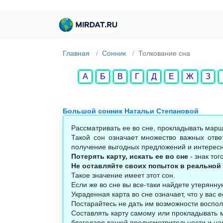
Главная
Сонник
Толкование сна
А
Б
В
Г
Д
Е
Ж
З
Большой сонник Натальи Степановой
Рассматривать ее во сне, прокладывать маршр
Такой сон означает множество важных отве
получение выгодных предложений и интересн
Потерять карту, искать ее во сне
- знак тог
Не оставляйте своих попыток в реальной
Такое значение имеет этот сон.
Если же во сне вы все-таки найдете утерянную
Украденная карта во сне означает, что у вас е
Постарайтесь не дать им возможности воспо
Составлять карту самому или прокладывать м
благодаря вашей предусмотрительности и на