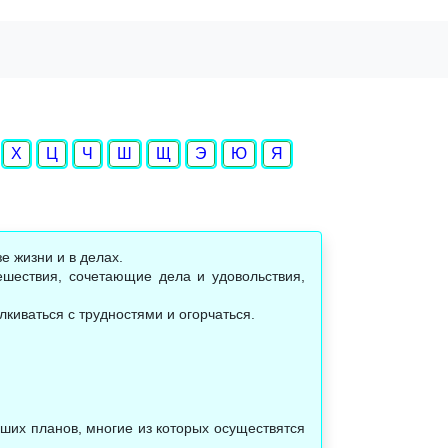
Х
Ц
Ч
Ш
Щ
Э
Ю
Я
е жизни и в делах.
ешествия, сочетающие дела и удовольствия,
лкиваться с трудностями и огорчаться.
оших планов, многие из которых осуществятся