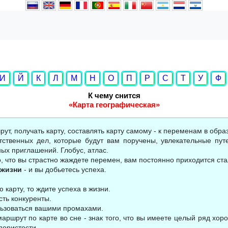
И
Й
К
Л
М
Н
О
П
Р
С
Т
У
Ф
К чему снится
«Карта географическая»
ут, получать карту, составлять карту самому - к переменам в образ
тственных дел, которые будут вам поручены, увлекательные пут
ых приглашений. Глобус, атлас.
о, что вы страстно жаждете перемен, вам постоянно приходится ста
 жизни
- и вы добьетесь успеха.
 карту, то ждите успеха в жизни.
сть конкуренты.
льзоваться вашими промахами.
аршрут по карте во сне - знак того, что вы имеете целый ряд хор
пористости.