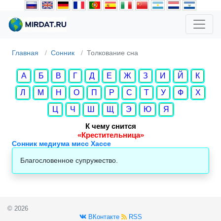
Главная
Сонник
Толкование сна
А
Б
В
Г
Д
Е
Ж
З
И
Й
К
Л
М
Н
О
П
Р
С
Т
У
Ф
Х
Ц
Ч
Ш
Щ
Э
Ю
Я
К чему снится
«Крестительница»
Сонник медиума мисс Хассе
Благословенное супружество.
© 2026
ВКонтакте
RSS