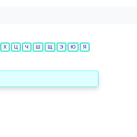
Х
Ц
Ч
Ш
Щ
Э
Ю
Я