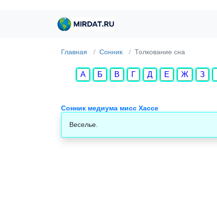
Главная
Сонник
Толкование сна
А
Б
В
Г
Д
Е
Ж
З
Сонник медиума мисс Хассе
Веселье.