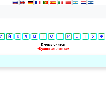
И
Й
К
Л
М
Н
О
П
Р
С
Т
У
Ф
К чему снится
«Кухонная ложка»