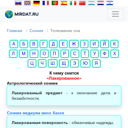
Главная
Сонник
Толкование сна
А
Б
В
Г
Д
Е
Ж
З
И
Й
К
Л
М
Н
О
П
Р
С
Т
У
Ф
Х
Ц
Ч
Ш
Щ
Э
Ю
Я
К чему снится
«Лакированное»
Астрологический сонник‎
Лакированный предмет
- к окончанию дела и
беззаботности.
Сонник медиума мисс Хассе
Лакированная поверхность
- обманчивые надежды.