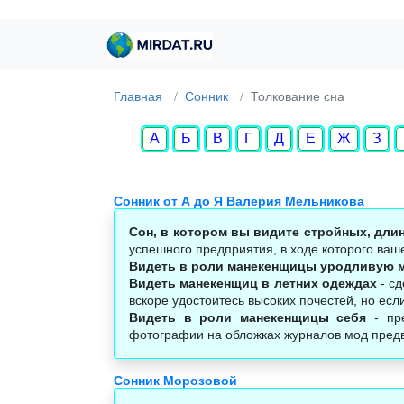
Главная
Сонник
Толкование сна
А
Б
В
Г
Д
Е
Ж
З
Сонник от А до Я Валерия Мельникова
Сон, в котором вы видите стройных, дл
успешного предприятия, в ходе которого ваш
Видеть в роли манекенщицы уродливую 
Видеть манекенщиц в летних одеждах
- сд
вскоре удостоитесь высоких почестей, но есл
Видеть в роли манекенщицы себя
- пре
фотографии на обложках журналов мод предве
Сонник Морозовой