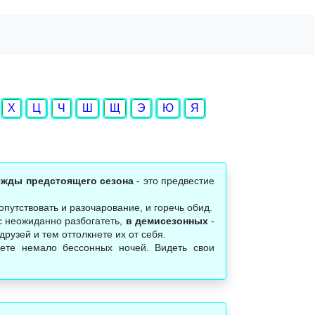
Х
Ц
Ч
Ш
Щ
Э
Ю
Я
ежды предстоящего сезона
- это предвестие
путствовать и разочарование, и горечь обид.
с неожиданно разбогатеть,
в демисезонных
-
рузей и тем оттолкнете их от себя.
ете немало бессонных ночей. Видеть свои