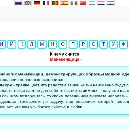
И
Й
К
Л
М
Н
О
П
Р
С
Т
У
Ф
К чему снится
«Манекенщица»
инноногих манекенщиц, демонстрирующих образцы модной од
е желание полностью исполнится.
мымру
- предвещает, что радостям вашей жизни неизменно будут со
елаете некое важное для себя открытие,
в зимних
- получите шан
и слишком возгордитесь, то своим поведением вызовете неприязнь д
двещает головоломную задачу, над решением которой провед
щает, что вам улыбнется счастье в любви.