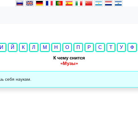
И
Й
К
Л
М
Н
О
П
Р
С
Т
У
Ф
К чему снится
«Музы»
шь себя наукам.