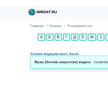
Главная
Сонник
Толкование сна
А
Б
В
Г
Д
Е
Ж
З
Сонник медиума мисс Хассе
Музы (богини искусства) видеть
- посвяти