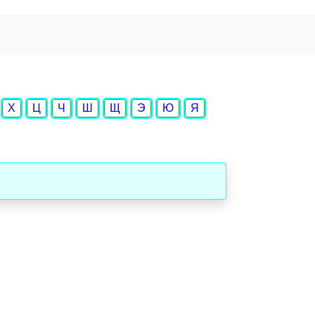
Х
Ц
Ч
Ш
Щ
Э
Ю
Я