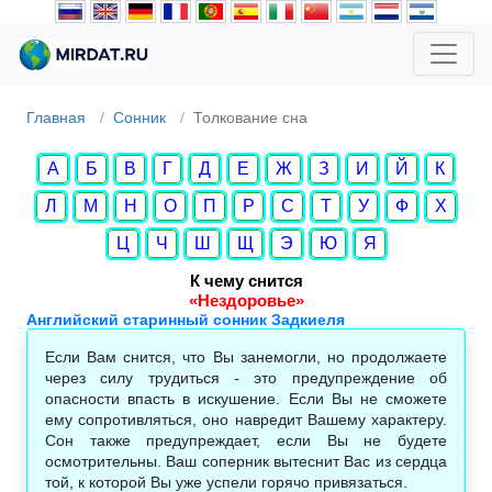
Главная
Сонник
Толкование сна
А
Б
В
Г
Д
Е
Ж
З
И
Й
К
Л
М
Н
О
П
Р
С
Т
У
Ф
Х
Ц
Ч
Ш
Щ
Э
Ю
Я
К чему снится
«Нездоровье»
Английский старинный сонник Задкиеля
Если Вам снится, что Вы занемогли, но продолжаете
через силу трудиться - это предупреждение об
опасности впасть в искушение. Если Вы не сможете
ему сопротивляться, оно навредит Вашему характеру.
Сон также предупреждает, если Вы не будете
осмотрительны. Ваш соперник вытеснит Вас из сердца
той, к которой Вы уже успели горячо привязаться.