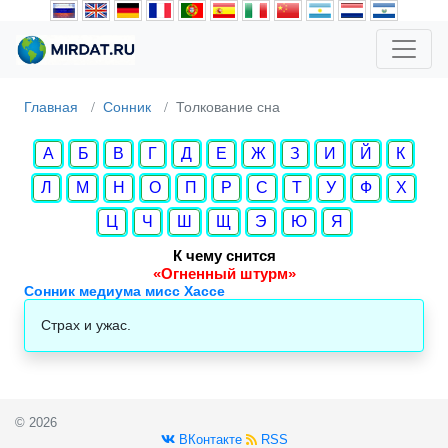
Главная
Сонник
Толкование сна
А
Б
В
Г
Д
Е
Ж
З
И
Й
К
Л
М
Н
О
П
Р
С
Т
У
Ф
Х
Ц
Ч
Ш
Щ
Э
Ю
Я
К чему снится
«Огненный штурм»
Сонник медиума мисс Хассе
Страх и ужас.
© 2026
ВКонтакте
RSS