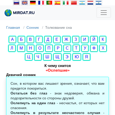
Главная
Сонник
Толкование сна
А
Б
В
Г
Д
Е
Ж
З
И
Й
К
Л
М
Н
О
П
Р
С
Т
У
Ф
Х
Ц
Ч
Ш
Щ
Э
Ю
Я
К чему снится
«Ослепшие»
Девичий сонник
Сон, в котором вас лишают зрения, означает, что вам
придется покориться.
Остаться без глаз
- знак недоверия, обмана и
подозрительности со стороны друзей.
Ослепнуть на один глаз
- несчастья, от которых нет
спасения.
Ослепнуть в результате несчастного случая
-