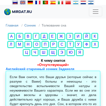
Главная
Сонник
Толкование сна
А
Б
В
Г
Д
Е
Ж
З
И
Й
К
Л
М
Н
О
П
Р
С
Т
У
Ф
Х
Ц
Ч
Ш
Щ
Э
Ю
Я
К чему снится
«Отсутствующий»
Английский старинный сонник Задкиеля
Если Вам снится, что Ваши друзья (которые сейчас в
разлуке с Вами) больны и немощны - это
свидетельство вспыльчивости Вашей натуры и
неуживчивости Вашего характера. Если же во сне эти
друзья веселы и здоровы - значит, их дела
действительно идут хорошо, и Ваша дружба с ними
будет крепнуть день ото дня. Сон, в котором кто-то из