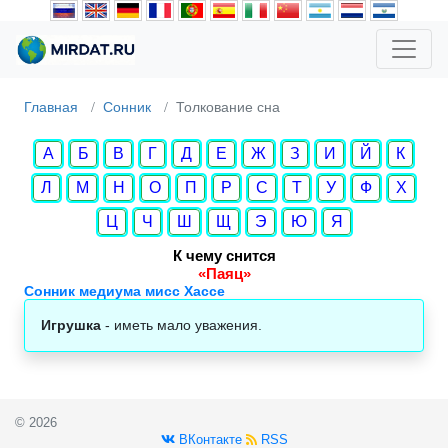
Главная
Сонник
Толкование сна
А
Б
В
Г
Д
Е
Ж
З
И
Й
К
Л
М
Н
О
П
Р
С
Т
У
Ф
Х
Ц
Ч
Ш
Щ
Э
Ю
Я
К чему снится
«Паяц»
Сонник медиума мисс Хассе
Игрушка
- иметь мало уважения.
© 2026
ВКонтакте
RSS