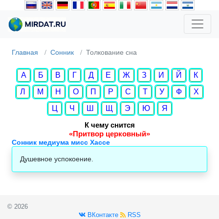
Главная
Сонник
Толкование сна
А
Б
В
Г
Д
Е
Ж
З
И
Й
К
Л
М
Н
О
П
Р
С
Т
У
Ф
Х
Ц
Ч
Ш
Щ
Э
Ю
Я
К чему снится
«Притвор церковный»
Сонник медиума мисс Хассе
Душевное успокоение.
© 2026
ВКонтакте
RSS