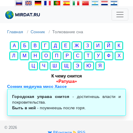
Главная
Сонник
Толкование сна
А
Б
В
Г
Д
Е
Ж
З
И
Й
К
Л
М
Н
О
П
Р
С
Т
У
Ф
Х
Ц
Ч
Ш
Щ
Э
Ю
Я
К чему снится
«Ратуша»
Сонник медиума мисс Хассе
Городская управа снится
- достигнешь власти и
покровительства.
Быть в ней
- поумнеешь после горя.
© 2026
ВКонтакте
RSS