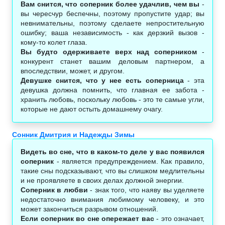
Вам снится, что соперник более удачлив, чем вы
-
вы чересчур беспечны, поэтому пропустите удар; вы
невнимательны, поэтому сделаете непростительную
ошибку; ваша независимость - как дерзкий вызов -
кому-то колет глаза.
Вы будто одерживаете верх над соперником
-
конкурент станет вашим деловым партнером, а
впоследствии, может, и другом.
Девушке снится, что у нее есть соперница
- эта
девушка должна помнить, что главная ее забота -
хранить любовь, поскольку любовь - это те самые угли,
которые не дают остыть домашнему очагу.
Сонник Дмитрия и Надежды Зимы
Видеть во сне, что в каком-то деле у вас появился
соперник
- является предупреждением. Как правило,
такие сны подсказывают, что вы слишком медлительны
и не проявляете в своих делах должной энергии.
Соперник в любви
- знак того, что наяву вы уделяете
недостаточно внимания любимому человеку, и это
может закончиться разрывом отношений.
Если соперник во сне опережает вас
- это означает,