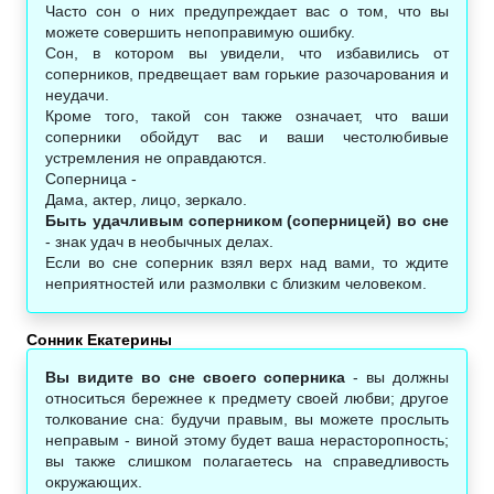
Часто сон о них предупреждает вас о том, что вы
можете совершить непоправимую ошибку.
Сон, в котором вы увидели, что избавились от
соперников, предвещает вам горькие разочарования и
неудачи.
Кроме того, такой сон также означает, что ваши
соперники обойдут вас и ваши честолюбивые
устремления не оправдаются.
Соперница -
Дама, актер, лицо, зеркало.
Быть удачливым соперником (соперницей) во сне
- знак удач в необычных делах.
Если во сне соперник взял верх над вами, то ждите
неприятностей или размолвки с близким человеком.
Сонник Екатерины
Вы видите во сне своего соперника
- вы должны
относиться бережнее к предмету своей любви; другое
толкование сна: будучи правым, вы можете прослыть
неправым - виной этому будет ваша нерасторопность;
вы также слишком полагаетесь на справедливость
окружающих.