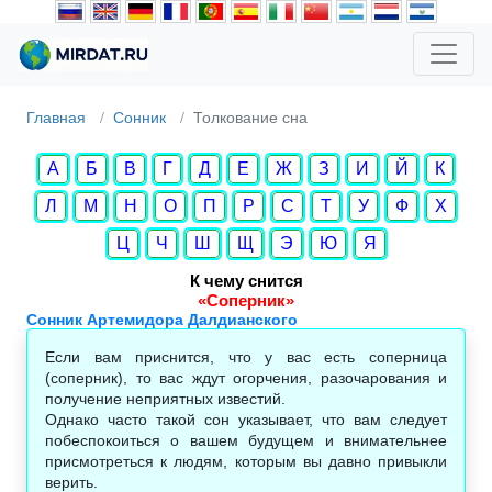
Главная
Сонник
Толкование сна
А
Б
В
Г
Д
Е
Ж
З
И
Й
К
Л
М
Н
О
П
Р
С
Т
У
Ф
Х
Ц
Ч
Ш
Щ
Э
Ю
Я
К чему снится
«Соперник»
Сонник Артемидора Далдианского
Если вам приснится, что у вас есть соперница
(соперник), то вас ждут огорчения, разочарования и
получение неприятных известий.
Однако часто такой сон указывает, что вам следует
побеспокоиться о вашем будущем и внимательнее
присмотреться к людям, которым вы давно привыкли
верить.