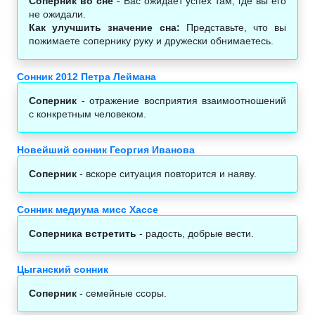
Соперник во сне
- Вас ожидает успех там, где вы его
не ожидали.
Как улучшить значение сна:
Представьте, что вы
пожимаете сопернику руку и дружески обнимаетесь.
Сонник 2012 Петра Леймана
Соперник
- отражение восприятия взаимоотношений
с конкретным человеком.
Новейший сонник Георгия Иванова
Соперник
- вскоре ситуация повторится и наяву.
Сонник медиума мисс Хассе
Соперника встретить
- радость, добрые вести.
Цыганский сонник
Соперник
- семейные ссоры.