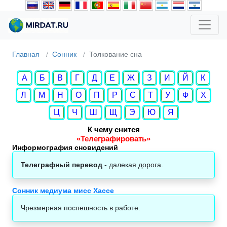
Главная
Сонник
Толкование сна
А
Б
В
Г
Д
Е
Ж
З
И
Й
К
Л
М
Н
О
П
Р
С
Т
У
Ф
Х
Ц
Ч
Ш
Щ
Э
Ю
Я
К чему снится
«Телеграфировать»
Информография сновидений
Телеграфный перевод
- далекая дорога.
Сонник медиума мисс Хассе
Чрезмерная поспешность в работе.