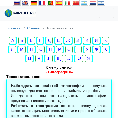
Главная
Сонник
Толкование сна
А
Б
В
Г
Д
Е
Ж
З
И
Й
К
Л
М
Н
О
П
Р
С
Т
У
Ф
Х
Ц
Ч
Ш
Щ
Э
Ю
Я
К чему снится
«Типография»
Толкователь снов
Наблюдать за работой типографии
- получить
полезную для вас, но не очень прибыльную работу.
Иногда сон о том, что находитесь в типографии,
предвещает клевету в ваш адрес.
Работать в типографии во сне
- наяву сделать
какое-то официальное заявление или просто объявить
всем о том, чего они не знали.