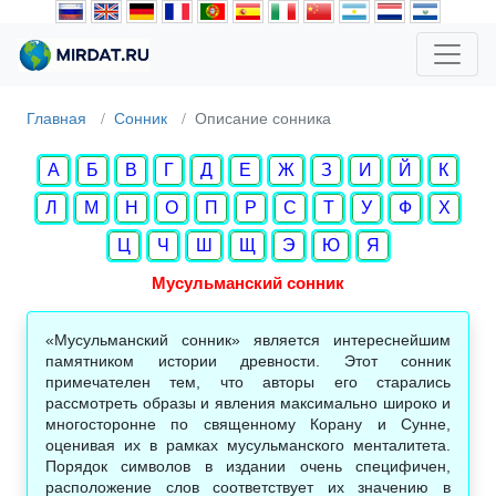
Главная
Сонник
Описание сонника
А
Б
В
Г
Д
Е
Ж
З
И
Й
К
Л
М
Н
О
П
Р
С
Т
У
Ф
Х
Ц
Ч
Ш
Щ
Э
Ю
Я
Мусульманский сонник
«Мусульманский сонник» является интереснейшим
памятником истории древности. Этот сонник
примечателен тем, что авторы его старались
рассмотреть образы и явления максимально широко и
многосторонне по священному Корану и Сунне,
оценивая их в рамках мусульманского менталитета.
Порядок символов в издании очень специфичен,
расположение слов соответствует их значению в