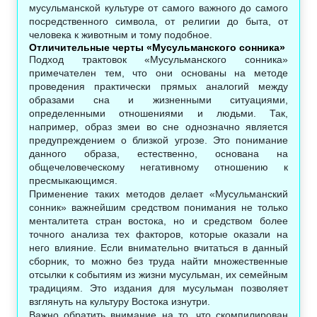
мусульманской культуре от самого важного до самого
посредственного символа, от религии до быта, от
человека к животным и тому подобное.
Отличительные черты «Мусульманского сонника»
Подход трактовок «Мусульманского сонника»
примечателен тем, что они основаны на методе
проведения практически прямых аналогий между
образами сна и жизненными ситуациями,
определенными отношениями и людьми. Так,
например, образ змеи во сне однозначно является
предупреждением о близкой угрозе. Это понимание
данного образа, естественно, основана на
общечеловеческому негативному отношению к
пресмыкающимся.
Применение таких методов делает «Мусульманский
сонник» важнейшим средством понимания не только
менталитета стран востока, но и средством более
точного анализа тех факторов, которые оказали на
него влияние. Если внимательно вчитаться в данный
сборник, то можно без труда найти множественные
отсылки к событиям из жизни мусульман, их семейным
традициям. Это издания для мусульман позволяет
взглянуть на культуру Востока изнутри.
Важно обратить внимание на то, что скомпилирован