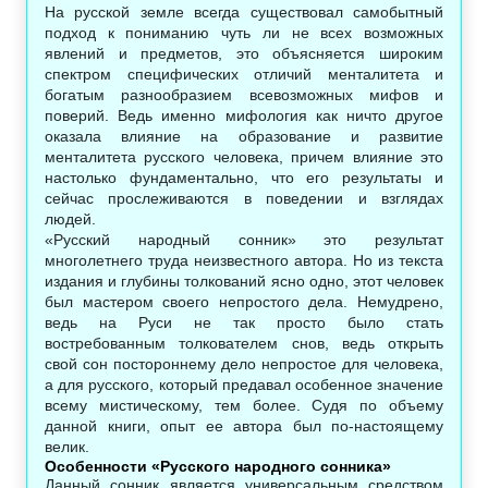
На русской земле всегда существовал самобытный
подход к пониманию чуть ли не всех возможных
явлений и предметов, это объясняется широким
спектром специфических отличий менталитета и
богатым разнообразием всевозможных мифов и
поверий. Ведь именно мифология как ничто другое
оказала влияние на образование и развитие
менталитета русского человека, причем влияние это
настолько фундаментально, что его результаты и
сейчас прослеживаются в поведении и взглядах
людей.
«Русский народный сонник» это результат
многолетнего труда неизвестного автора. Но из текста
издания и глубины толкований ясно одно, этот человек
был мастером своего непростого дела. Немудрено,
ведь на Руси не так просто было стать
востребованным толкователем снов, ведь открыть
свой сон постороннему дело непростое для человека,
а для русского, который предавал особенное значение
всему мистическому, тем более. Судя по объему
данной книги, опыт ее автора был по-настоящему
велик.
Особенности «Русского народного сонника»
Данный сонник является универсальным средством