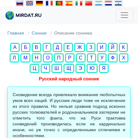
Главная
Сонник
Описание сонника
А
Б
В
Г
Д
Е
Ж
З
И
Й
К
Л
М
Н
О
П
Р
С
Т
У
Ф
Х
Ц
Ч
Ш
Щ
Э
Ю
Я
Русский народный сонник
Сновидение всегда привлекало внимание любопытных
умов всех наций. И русские люди тоже не исключение
из этого правила. Но нельзя сравнив подход исконно
русских толкователей и родоначальников эзотерики не
отметить того факта, что на Руси трактовка
сновидений производилась если не кардинально
иначе, но уж точно с определенными отличиями и
особенностями.