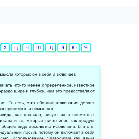
Х
Ц
Ч
Ш
Щ
Э
Ю
Я
ысла которых он в себя и включает.
ачать что-то менее определенное, известное
ораздо шире и глубже, чем это предоставляют
я. То есть, этот сборник толкования делает
 воспринимать и осмыслять.
вида, как правило, рисует их в несметных
ества и те, которые ничто иное как продукт
в общем виде абсолютно исключена. В итоге,
идуальный посыл, потому он включает в себя
осыл. Использование символизма как языка