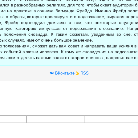
лся в разнообразных религиях, для того, чтобы охват аудитории 
л на практике в соннике Зигмунда Фрейда. Именно Фрейд полож
ты, а образы, которые проецирует его подсознание, выражая пер
е, Фрейд подтвердил домыслы о том, что некоторые ощущения
ленную категорию импульсов от подсознания к сознанию. Напр
ь положения сновидца. К таким сюжетам, увиденным во сне, сто
рых случаях, имеют очень большое значение.
о толкованиям, сможет дать вам совет и направить ваши усилия в
х событий в жизни человека. К тому же сновидения на подсозна
очь вам отделять важные знаки от второстепенных, направит вас в
ВКонтакте
RSS