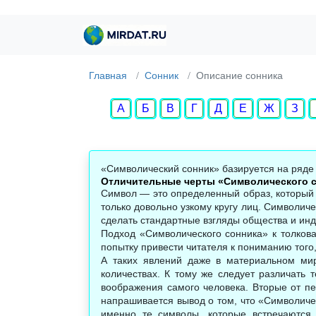
Главная
Сонник
Описание сонника
А
Б
В
Г
Д
Е
Ж
З
«Символический сонник» базируется на ряде 
Отличительные черты «Символического 
Символ — это определенный образ, который 
только довольно узкому кругу лиц. Символич
сделать стандартные взгляды общества и инд
Подход «Символического сонника» к толкова
попытку привести читателя к пониманию того
А таких явлений даже в материальном мир
количествах. К тому же следует различать 
воображения самого человека. Вторые от пе
напрашивается вывод о том, что «Символиче
именно те символы, которые встречаются 