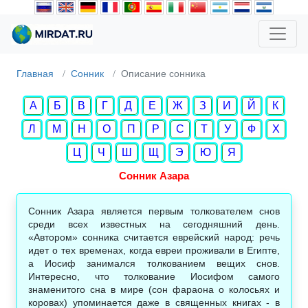
Главная
Сонник
Описание сонника
А
Б
В
Г
Д
Е
Ж
З
И
Й
К
Л
М
Н
О
П
Р
С
Т
У
Ф
Х
Ц
Ч
Ш
Щ
Э
Ю
Я
Сонник Азара
Сонник Азара является первым толкователем снов
среди всех известных на сегодняшний день.
«Автором» сонника считается еврейский народ: речь
идет о тех временах, когда евреи проживали в Египте,
а Иосиф занимался толкованием вещих снов.
Интересно, что толкование Иосифом самого
знаменитого сна в мире (сон фараона о колосьях и
коровах) упоминается даже в священных книгах - в