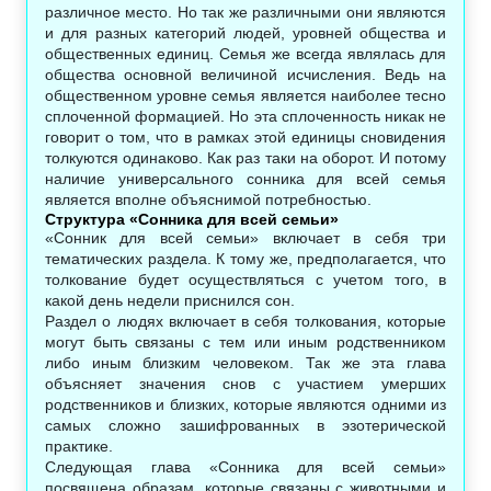
различное место. Но так же различными они являются
и для разных категорий людей, уровней общества и
общественных единиц. Семья же всегда являлась для
общества основной величиной исчисления. Ведь на
общественном уровне семья является наиболее тесно
сплоченной формацией. Но эта сплоченность никак не
говорит о том, что в рамках этой единицы сновидения
толкуются одинаково. Как раз таки на оборот. И потому
наличие универсального сонника для всей семья
является вполне объяснимой потребностью.
Структура «Сонника для всей семьи»
«Сонник для всей семьи» включает в себя три
тематических раздела. К тому же, предполагается, что
толкование будет осуществляться с учетом того, в
какой день недели приснился сон.
Раздел о людях включает в себя толкования, которые
могут быть связаны с тем или иным родственником
либо иным близким человеком. Так же эта глава
объясняет значения снов с участием умерших
родственников и близких, которые являются одними из
самых сложно зашифрованных в эзотерической
практике.
Следующая глава «Сонника для всей семьи»
посвящена образам, которые связаны с животными и