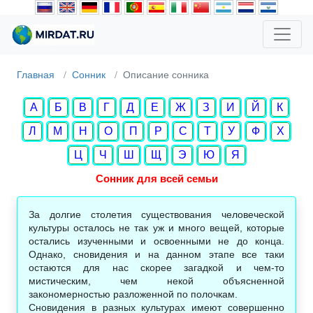
Главная
Сонник
Описание сонника
А
Б
В
Г
Д
Е
Ж
З
И
Й
К
Л
М
Н
О
П
Р
С
Т
У
Ф
Х
Ц
Ч
Ш
Щ
Э
Ю
Я
Сонник для всей семьи
За долгие столетия существования человеческой
культуры осталось не так уж и много вещей, которые
остались изученными и освоенными не до конца.
Однако, сновидения и на данном этапе все таки
остаются для нас скорее загадкой и чем-то
мистическим, чем некой объясненной
закономерностью разложенной по полочкам.
Сновидения в разных культурах имеют совершенно