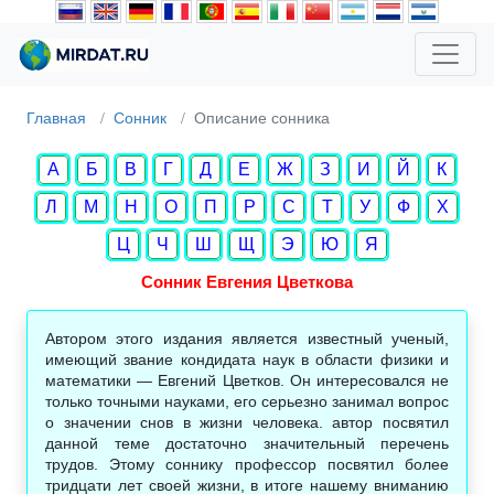
Главная
Сонник
Описание сонника
А
Б
В
Г
Д
Е
Ж
З
И
Й
К
Л
М
Н
О
П
Р
С
Т
У
Ф
Х
Ц
Ч
Ш
Щ
Э
Ю
Я
Сонник Евгения Цветкова
Автором этого издания является известный ученый,
имеющий звание кондидата наук в области физики и
математики — Евгений Цветков. Он интересовался не
только точными науками, его серьезно занимал вопрос
о значении снов в жизни человека. автор посвятил
данной теме достаточно значительный перечень
трудов. Этому соннику профессор посвятил более
тридцати лет своей жизни, в итоге нашему вниманию