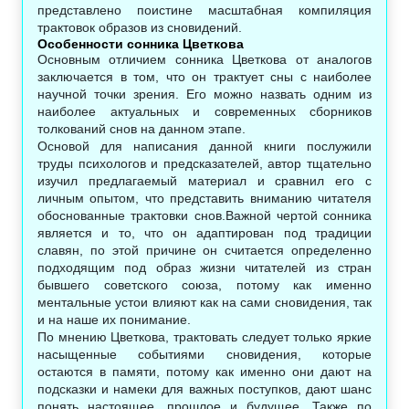
представлено поистине масштабная компиляция
трактовок образов из сновидений.
Особенности сонника Цветкова
Основным отличием сонника Цветкова от аналогов
заключается в том, что он трактует сны с наиболее
научной точки зрения. Его можно назвать одним из
наиболее актуальных и современных сборников
толкований снов на данном этапе.
Основой для написания данной книги послужили
труды психологов и предсказателей, автор тщательно
изучил предлагаемый материал и сравнил его с
личным опытом, что представить вниманию читателя
обоснованные трактовки снов.Важной чертой сонника
является и то, что он адаптирован под традиции
славян, по этой причине он считается определенно
подходящим под образ жизни читателей из стран
бывшего советского союза, потому как именно
ментальные устои влияют как на сами сновидения, так
и на наше их понимание.
По мнению Цветкова, трактовать следует только яркие
насыщенные событиями сновидения, которые
остаются в памяти, потому как именно они дают на
подсказки и намеки для важных поступков, дают шанс
понять настоящее, прошлое и будущее. Также по