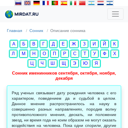
Главная
Сонник
Описание сонника
А
Б
В
Г
Д
Е
Ж
З
И
Й
К
Л
М
Н
О
П
Р
С
Т
У
Ф
Х
Ц
Ч
Ш
Щ
Э
Ю
Я
Сонник именинников сентября, октября, ноября,
декабря
Ряд ученых связывает дату рождения человека с его
характером, поведением да и судьбой в целом.
Данное мнение распространилось на науку в
совершенно разных направлениях, породив волну
противоположного мнения, дескать, ни положение
звезд, ни время года не коим образом не могут оказать
воздействия на человека. Пока одни спорили, другие