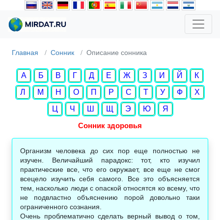
Главная
Сонник
Описание сонника
А
Б
В
Г
Д
Е
Ж
З
И
Й
К
Л
М
Н
О
П
Р
С
Т
У
Ф
Х
Ц
Ч
Ш
Щ
Э
Ю
Я
Сонник здоровья
Организм человека до сих пор еще полностью не
изучен. Величайший парадокс: тот, кто изучил
практические все, что его окружает, все еще не смог
всецело изучить себя самого. Все это объясняется
тем, насколько люди с опаской относятся ко всему, что
не подвластно объяснению порой довольно таки
ограниченного сознания.
Очень проблематично сделать верный вывод о том,