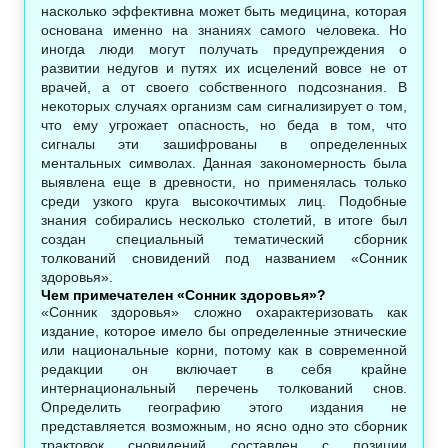
насколько эффективна может быть медицина, которая
основана именно на знаниях самого человека. Но
иногда люди могут получать предупреждения о
развитии недугов и путях их исцелений вовсе не от
врачей, а от своего собственного подсознания. В
некоторых случаях организм сам сигнализирует о том,
что ему угрожает опасность, но беда в том, что
сигналы эти зашифрованы в определенных
ментальных символах. Данная закономерность была
выявлена еще в древности, но применялась только
среди узкого круга высокочтимых лиц. Подобные
знания собирались несколько столетий, в итоге был
создан специальный тематический сборник
толкований сновидений под названием «Сонник
здоровья».
Чем примечателен «Сонник здоровья»?
«Сонник здоровья» сложно охарактеризовать как
издание, которое имело бы определенные этнические
или национальные корни, потому как в современной
редакции он включает в себя крайне
интернациональный перечень толкований снов.
Определить географию этого издания не
представляется возможным, но ясно одно это сборник
трактовок сновидений составлен с позиции