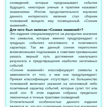
сновидений, которые предсказывают события
будущего, некоторые ученые и практики называют
знамениями. Итогом продолжительного изучения
данного интересного явления стал сборник
толкований всецело ему посвященный, «Сонник
знамений».
Для чего был написан «Сонник знамений»?
Это издание специализируется на раскрытии значения
тех символов, которые именно предупреждают о
грядущих событиях негативного и позитивного
характера. Так же данный сонник переполнен
всевозможными подсказками и советами призванными
указать верный путь достижения наилучшего
результата и предотвращения наиболее негативных
событий.
«Сонник знамений» классифицирует символы в
зависимости от того, о чем они предупреждают.
Прямая классификация отсутствует, но большинство
толкований включают указания на негативный либо
позитивный характер событий, которые сулит тот или
иной сон. В этом издании собраны предельно
лаконичные и точные трактовки сновидений.
Отличительной особенностью данного издания
является то, что его содержание полностью исключает