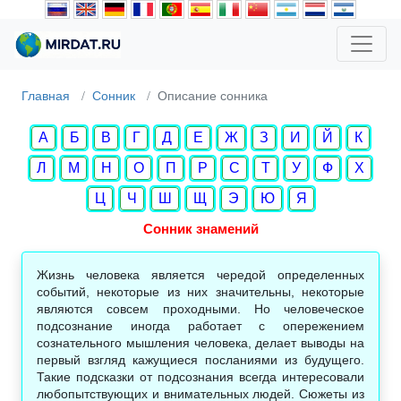
Главная
Сонник
Описание сонника
А
Б
В
Г
Д
Е
Ж
З
И
Й
К
Л
М
Н
О
П
Р
С
Т
У
Ф
Х
Ц
Ч
Ш
Щ
Э
Ю
Я
Сонник знамений
Жизнь человека является чередой определенных
событий, некоторые из них значительны, некоторые
являются совсем проходными. Но человеческое
подсознание иногда работает с опережением
сознательного мышления человека, делает выводы на
первый взгляд кажущиеся посланиями из будущего.
Такие подсказки от подсознания всегда интересовали
любопытствующих и внимательных людей. Сюжеты из