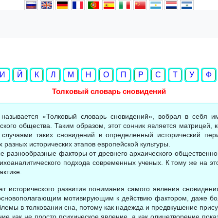
И
Й
К
Л
М
Н
О
П
Р
С
Т
У
Ф
Толковый словарь сновидений
 называется «Толковый словарь сновидений», вобрал в себя 
кого общества. Таким образом, этот сонник является матрицей, 
 случаями таких сновидений в определенный исторический пер
 разных исторических этапов европейской культуры.
е разнообразные факторы от древнего архаического общественно
сихоаналитического подхода современных ученых. К тому же на эт
актике.
ат исторического развития понимания самого явления сновидения
основополагающим мотивирующим к действию фактором, даже бол
лемы в толковании сна, потому как надежда и предвкушение присут
ие как не просто психическое явление, а как олицетворение пок