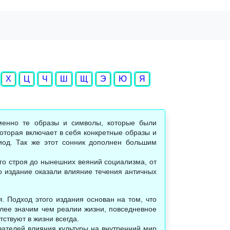
Х
Ц
Ч
Ш
Щ
Э
Ю
Я
именно те образы и символы, которые были
которая включает в себя конкретные образы и
иод. Так же этот сонник дополнен большим
го строя до нынешних веяний социализма, от
о издание оказали влияние течения античных
. Подход этого издания основан на том, что
ее значим чем реалии жизни, повседневное
ствуют в жизни всегда.
азателей влияния культуры на внутренний мир