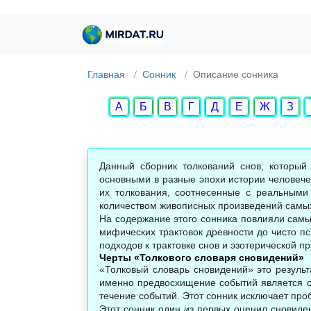
Главная
Сонник
Описание сонника
А
Б
В
Г
Д
Е
Ж
З
Данный сборник толкований снов, который
основными в разные эпохи истории человечес
их толкования, соотнесенные с реальными
количеством живописных произведений самых
На содержание этого сонника повлияли самы
мифических трактовок древности до чисто п
подходов к трактовке снов и эзотерической пр
Черты «Толкового словаря сновидений»
«Толковый словарь сновидений» это результ
именно предвосхищение событий является 
течение событий. Этот сонник исключает проб
Этот сонник один из первых оценил сновиден