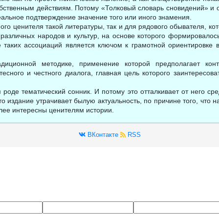
обственным действиям. Потому «Толковый словарь сновидений» и о
еальное подтверждение значение того или иного знамения.
ого ценителя такой литературы, так и для рядового обывателя, кот
 различных народов и культур, на основе которого формировало
таких ассоциаций является ключом к грамотной ориентировке 
адиционной методике, применение которой предполагает кон
есного и честного диалога, главная цель которого заинтересова
роде тематический сонник. И потому это отталкивает от него сре
то издание утрачивает былую актуальность, по причине того, что 
лее интересны ценителям истории.
ВКонтакте
RSS