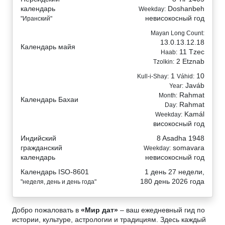
календарь
Doshanbeh
Weekday:
невисокосный год
"Иранский"
Mayan Long Count:
13.0.13.12.18
Календарь майя
11 Tzec
Haab:
2 Etznab
Tzolkin:
1
10
Kull-i-Shay:
Váhid:
Javáb
Year:
Rahmat
Month:
Календарь Бахаи
Rahmat
Day:
Kamál
Weekday:
високосный год
Индийский
8 Asadha 1948
гражданский
somavara
Weekday:
календарь
невисокосный год
Календарь ISO-8601
1 день 27 недели,
180 день 2026 года
"неделя, день и день года"
Добро пожаловать в
«Мир дат»
– ваш ежедневный гид по
истории, культуре, астрологии и традициям. Здесь каждый