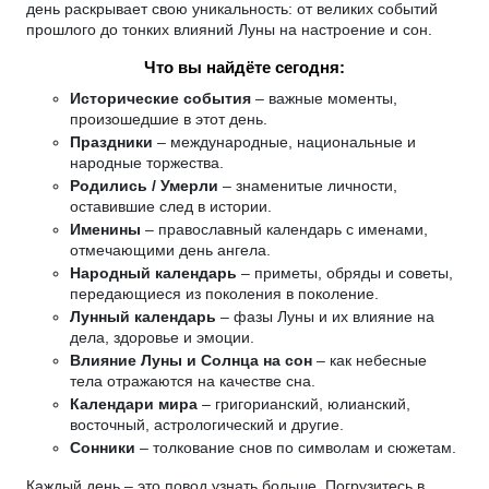
день раскрывает свою уникальность: от великих событий
прошлого до тонких влияний Луны на настроение и сон.
Что вы найдёте сегодня:
Исторические события
– важные моменты,
произошедшие в этот день.
Праздники
– международные, национальные и
народные торжества.
Родились / Умерли
– знаменитые личности,
оставившие след в истории.
Именины
– православный календарь с именами,
отмечающими день ангела.
Народный календарь
– приметы, обряды и советы,
передающиеся из поколения в поколение.
Лунный календарь
– фазы Луны и их влияние на
дела, здоровье и эмоции.
Влияние Луны и Солнца на сон
– как небесные
тела отражаются на качестве сна.
Календари мира
– григорианский, юлианский,
восточный, астрологический и другие.
Сонники
– толкование снов по символам и сюжетам.
Каждый день – это повод узнать больше. Погрузитесь в