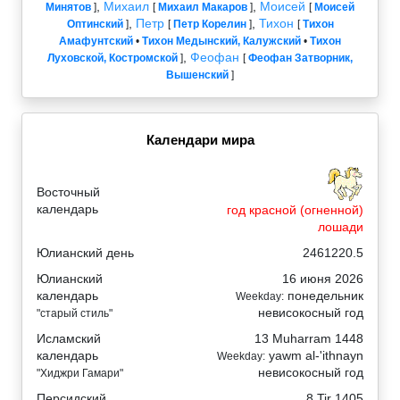
,
Михаил
,
Моисей
Минятов
]
[
Михаил Макаров
]
[
Моисей
,
Петр
,
Тихон
Оптинский
]
[
Петр Корелин
]
[
Тихон
Амафунтский
•
Тихон Медынский, Калужский
•
Тихон
,
Феофан
Луховской, Костромской
]
[
Феофан Затворник,
Вышенский
]
Календари мира
Восточный
календарь
год красной (огненной)
лошади
Юлианский день
2461220.5
Юлианский
16 июня 2026
календарь
понедельник
Weekday:
невисокосный год
"старый стиль"
Исламский
13 Muharram 1448
календарь
yawm al-'ithnayn
Weekday:
невисокосный год
"Хиджри Гамари"
Персидский
8 Tir 1405