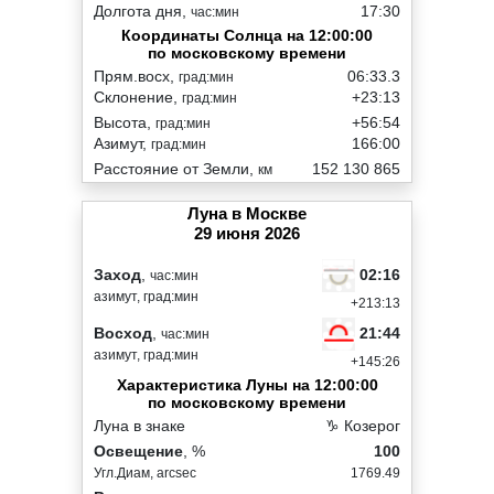
Долгота дня,
17:30
час:мин
Координаты Солнца на 12:00:00
по московскому времени
Прям.восх,
06:33.3
град:мин
Склонение,
+23:13
град:мин
Высота,
+56:54
град:мин
Азимут,
166:00
град:мин
Расстояние от Земли,
152 130 865
км
Луна в Москве
29 июня 2026
02:16
Заход
,
час:мин
азимут, град:мин
+213:13
21:44
Восход
,
час:мин
азимут, град:мин
+145:26
Характеристика Луны на 12:00:00
по московскому времени
Луна в знаке
♑ Козерог
Освещение
, %
100
Угл.Диам, arcsec
1769.49