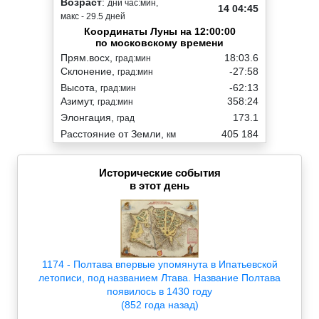
Возраст
:
дни час:мин,
14 04:45
макс - 29.5 дней
Координаты Луны на 12:00:00
по московскому времени
Прям.восх,
18:03.6
град:мин
Склонение,
-27:58
град:мин
Высота,
-62:13
град:мин
Азимут,
358:24
град:мин
Элонгация,
173.1
град
Расстояние от Земли,
405 184
км
Исторические события
в этот день
1174 - Полтава впервые упомянута в Ипатьевской
летописи, под названием Лтава. Название Полтава
появилось в 1430 году
(852 года назад)