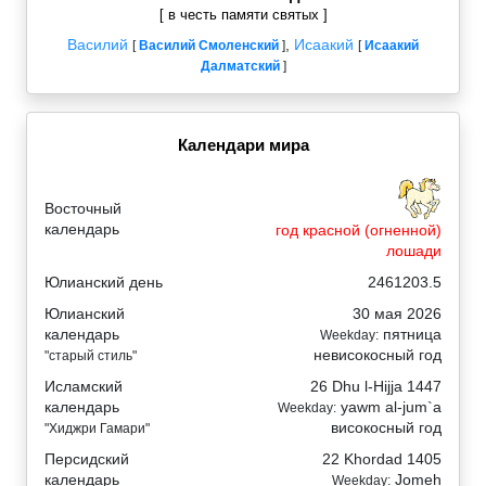
[ в честь памяти святых ]
Василий
,
Исаакий
[
Василий Смоленский
]
[
Исаакий
Далматский
]
Календари мира
Восточный
календарь
год красной (огненной)
лошади
Юлианский день
2461203.5
Юлианский
30 мая 2026
календарь
пятница
Weekday:
невисокосный год
"старый стиль"
Исламский
26 Dhu l-Hijja 1447
календарь
yawm al-jum`a
Weekday:
високосный год
"Хиджри Гамари"
Персидский
22 Khordad 1405
календарь
Jomeh
Weekday: