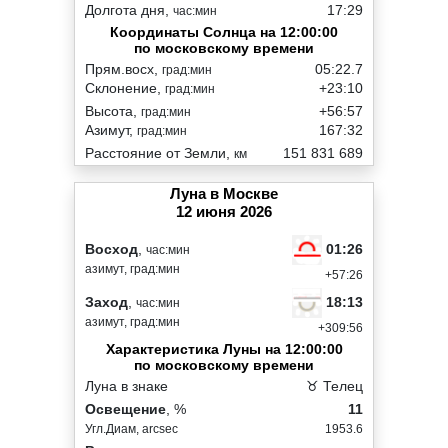
Долгота дня,
17:29
час:мин
Координаты Солнца на 12:00:00
по московскому времени
Прям.восх,
05:22.7
град:мин
Склонение,
+23:10
град:мин
Высота,
+56:57
град:мин
Азимут,
167:32
град:мин
Расстояние от Земли,
151 831 689
км
Луна в Москве
12 июня 2026
01:26
Восход
,
час:мин
азимут, град:мин
+57:26
18:13
Заход
,
час:мин
азимут, град:мин
+309:56
Характеристика Луны на 12:00:00
по московскому времени
Луна в знаке
♉ Телец
Освещение
, %
11
Угл.Диам, arcsec
1953.6