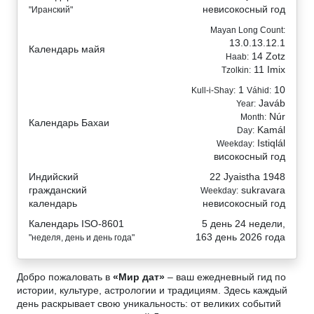
невисокосный год
"Иранский"
Mayan Long Count:
13.0.13.12.1
Календарь майя
14 Zotz
Haab:
11 Imix
Tzolkin:
1
10
Kull-i-Shay:
Váhid:
Javáb
Year:
Núr
Month:
Календарь Бахаи
Kamál
Day:
Istiqlál
Weekday:
високосный год
Индийский
22 Jyaistha 1948
гражданский
sukravara
Weekday:
календарь
невисокосный год
Календарь ISO-8601
5 день 24 недели,
163 день 2026 года
"неделя, день и день года"
Добро пожаловать в
«Мир дат»
– ваш ежедневный гид по
истории, культуре, астрологии и традициям. Здесь каждый
день раскрывает свою уникальность: от великих событий