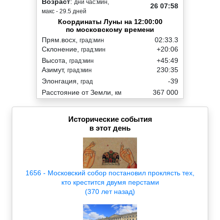
Возраст
:
дни час:мин,
26 07:58
макс - 29.5 дней
Координаты Луны на 12:00:00
по московскому времени
Прям.восх,
02:33.3
град:мин
Склонение,
+20:06
град:мин
Высота,
+45:49
град:мин
Азимут,
230:35
град:мин
Элонгация,
-39
град
Расстояние от Земли,
367 000
км
Исторические события
в этот день
1656 - Московский собор постановил проклясть тех,
кто крестится двумя перстами
(370 лет назад)