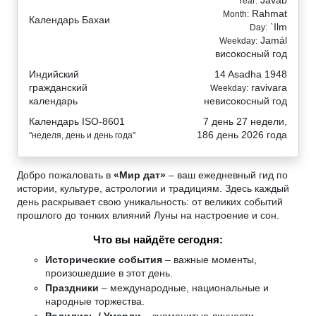
Year:
Rahmat
Month:
Календарь Бахаи
`Ilm
Day:
Jamál
Weekday:
високосный год
Индийский
14 Asadha 1948
гражданский
ravivara
Weekday:
календарь
невисокосный год
Календарь ISO-8601
7 день 27 недели,
186 день 2026 года
"неделя, день и день года"
Добро пожаловать в
«Мир дат»
– ваш ежедневный гид по
истории, культуре, астрологии и традициям. Здесь каждый
день раскрывает свою уникальность: от великих событий
прошлого до тонких влияний Луны на настроение и сон.
Что вы найдёте сегодня:
Исторические события
– важные моменты,
произошедшие в этот день.
Праздники
– международные, национальные и
народные торжества.
Родились / Умерли
– знаменитые личности,