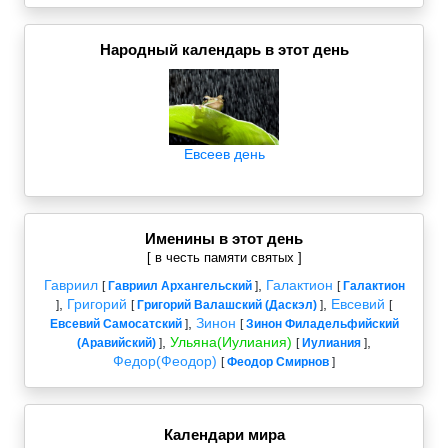
Народный календарь в этот день
Евсеев день
Именины в этот день
[ в честь памяти святых ]
Гавриил
,
Галактион
[
Гавриил Архангельский
]
[
Галактион
,
Григорий
,
Евсевий
]
[
Григорий Валашский (Даскэл)
]
[
,
Зинон
Евсевий Самосатский
]
[
Зинон Филадельфийский
,
Ульяна(Иулиания)
,
(Аравийский)
]
[
Иулиания
]
Федор(Феодор)
[
Феодор Смирнов
]
Календари мира