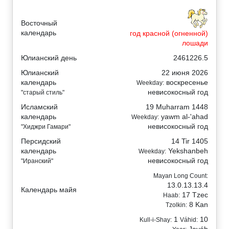
Восточный
календарь
год красной (огненной)
лошади
Юлианский день
2461226.5
Юлианский
22 июня 2026
календарь
воскресенье
Weekday:
невисокосный год
"старый стиль"
Исламский
19 Muharram 1448
календарь
yawm al-'ahad
Weekday:
невисокосный год
"Хиджри Гамари"
Персидский
14 Tir 1405
календарь
Yekshanbeh
Weekday:
невисокосный год
"Иранский"
Mayan Long Count:
13.0.13.13.4
Календарь майя
17 Tzec
Haab:
8 Kan
Tzolkin:
1
10
Kull-i-Shay:
Váhid:
Javáb