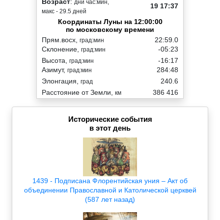
Возраст
:
дни час:мин,
19 17:37
макс - 29.5 дней
Координаты Луны на 12:00:00
по московскому времени
Прям.восх,
22:59.0
град:мин
Склонение,
-05:23
град:мин
Высота,
-16:17
град:мин
Азимут,
284:48
град:мин
Элонгация,
240.6
град
Расстояние от Земли,
386 416
км
Исторические события
в этот день
1439 - Подписана Флорентийская уния – Акт об
объединении Православной и Католической церквей
(587 лет назад)