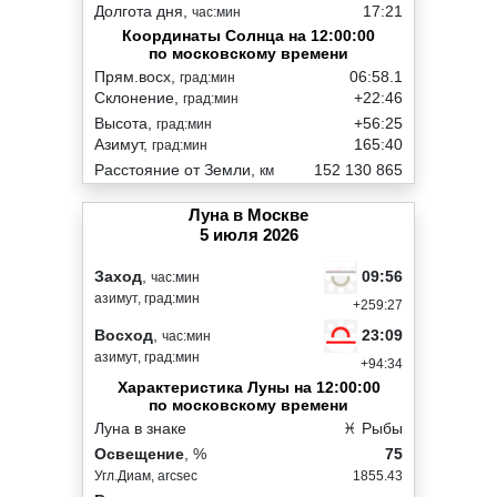
Долгота дня,
17:21
час:мин
Координаты Солнца на 12:00:00
по московскому времени
Прям.восх,
06:58.1
град:мин
Склонение,
+22:46
град:мин
Высота,
+56:25
град:мин
Азимут,
165:40
град:мин
Расстояние от Земли,
152 130 865
км
Луна в Москве
5 июля 2026
09:56
Заход
,
час:мин
азимут, град:мин
+259:27
23:09
Восход
,
час:мин
азимут, град:мин
+94:34
Характеристика Луны на 12:00:00
по московскому времени
Луна в знаке
♓ Рыбы
Освещение
, %
75
Угл.Диам, arcsec
1855.43