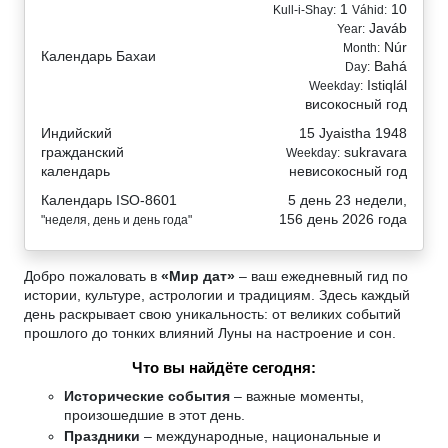
1
10
Kull-i-Shay:
Váhid:
Javáb
Year:
Núr
Month:
Календарь Бахаи
Bahá
Day:
Istiqlál
Weekday:
високосный год
Индийский
15 Jyaistha 1948
гражданский
sukravara
Weekday:
календарь
невисокосный год
Календарь ISO-8601
5 день 23 недели,
156 день 2026 года
"неделя, день и день года"
Добро пожаловать в
«Мир дат»
– ваш ежедневный гид по
истории, культуре, астрологии и традициям. Здесь каждый
день раскрывает свою уникальность: от великих событий
прошлого до тонких влияний Луны на настроение и сон.
Что вы найдёте сегодня:
Исторические события
– важные моменты,
произошедшие в этот день.
Праздники
– международные, национальные и