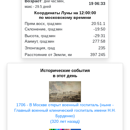
Возраст
:
дни час:мин,
19 06:33
макс - 29.5 дней
Координаты Луны на 12:00:00
по московскому времени
Прям.восх,
20:51.1
град:мин
Склонение,
-19:50
град:мин
Высота,
-29:31
град:мин
Азимут,
277:58
град:мин
Элонгация,
235
град
Расстояние от Земли,
397 245
км
Исторические события
в этот день
1706 - В Москве открыт военный госпиталь (ныне -
Главный военный клинический госпиталь имени Н.Н.
Бурденко)
(320 лет назад)