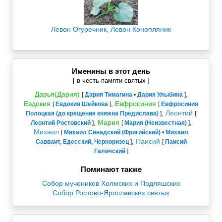
Левон Огуречник, Левон Конопляник
Именины в этот день
[ в честь памяти святых ]
Дарья(Дария)
,
[
Дария Тимагина
•
Дария Улыбина
]
Евдокия
,
Евфросиния
[
Евдокия Шейкова
]
[
Евфросиния
,
Леонтий
Полоцкая (до крещения княжна Предислава)
]
[
,
Мария
,
Леонтий Ростовский
]
[
Мария (Неизвестная)
]
Михаил
[
Михаил Синадский (Фригийский)
•
Михаил
,
Паисий
Савваит, Едесский, Черноризец
]
[
Паисий
Галичский
]
Поминают также
Собор мучеников Холмских и Подляшских
Собор Ростово-Ярославских святых