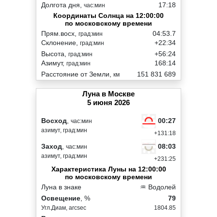
Долгота дня,
17:18
час:мин
Координаты Солнца на 12:00:00
по московскому времени
Прям.восх,
04:53.7
град:мин
Склонение,
+22:34
град:мин
Высота,
+56:24
град:мин
Азимут,
168:14
град:мин
Расстояние от Земли,
151 831 689
км
Луна в Москве
5 июня 2026
00:27
Восход
,
час:мин
азимут, град:мин
+131:18
08:03
Заход
,
час:мин
азимут, град:мин
+231:25
Характеристика Луны на 12:00:00
по московскому времени
Луна в знаке
♒ Водолей
Освещение
, %
79
Угл.Диам, arcsec
1804.85