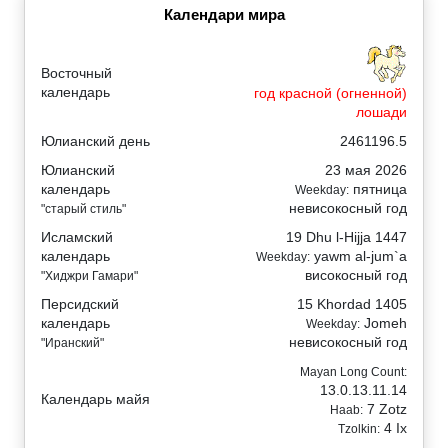
Календари мира
Восточный
календарь
год красной (огненной)
лошади
Юлианский день
2461196.5
Юлианский
23 мая 2026
календарь
пятница
Weekday:
невисокосный год
"старый стиль"
Исламский
19 Dhu l-Hijja 1447
календарь
yawm al-jum`a
Weekday:
високосный год
"Хиджри Гамари"
Персидский
15 Khordad 1405
календарь
Jomeh
Weekday:
невисокосный год
"Иранский"
Mayan Long Count:
13.0.13.11.14
Календарь майя
7 Zotz
Haab:
4 Ix
Tzolkin: