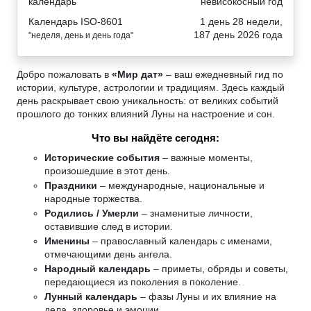
календарь
невисокосный год
Календарь ISO-8601
1 день 28 недели,
187 день 2026 года
"неделя, день и день года"
Добро пожаловать в
«Мир дат»
– ваш ежедневный гид по
истории, культуре, астрологии и традициям. Здесь каждый
день раскрывает свою уникальность: от великих событий
прошлого до тонких влияний Луны на настроение и сон.
Что вы найдёте сегодня:
Исторические события
– важные моменты,
произошедшие в этот день.
Праздники
– международные, национальные и
народные торжества.
Родились / Умерли
– знаменитые личности,
оставившие след в истории.
Именины
– православный календарь с именами,
отмечающими день ангела.
Народный календарь
– приметы, обряды и советы,
передающиеся из поколения в поколение.
Лунный календарь
– фазы Луны и их влияние на
дела, здоровье и эмоции.