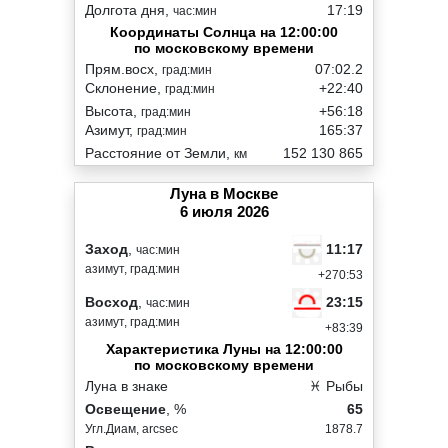
Долгота дня,
17:19
час:мин
Координаты Солнца на 12:00:00
по московскому времени
Прям.восх,
07:02.2
град:мин
Склонение,
+22:40
град:мин
Высота,
+56:18
град:мин
Азимут,
165:37
град:мин
Расстояние от Земли,
152 130 865
км
Луна в Москве
6 июля 2026
11:17
Заход
,
час:мин
азимут, град:мин
+270:53
23:15
Восход
,
час:мин
азимут, град:мин
+83:39
Характеристика Луны на 12:00:00
по московскому времени
Луна в знаке
♓ Рыбы
Освещение
, %
65
Угл.Диам, arcsec
1878.7