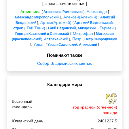
[ в честь памяти святых ]
Агриппина
,
Александр
[
Агриппина Римляныня
]
[
,
Алексей(Алексий)
Александр Миропольский
]
[
Алексий
,
Артем(Артемий)
Введенский
]
[
Артемий Веркольский,
,
Гай(Гаий)
,
Герман
отрок
]
[
Гаий Садонский, Анкирский
]
[
,
Митрофан
Герман Казанский и Свияжский
]
[
Митрофан
,
Петр
(Краснопольский), Астраханский
]
[
Петр Смородинцев
,
Урван
]
[
Урван Садонский, Анкирский
]
Поминают также
Собор Владимирских святых
Календари мира
Восточный
календарь
год красной (огненной)
лошади
Юлианский день
2461227.5