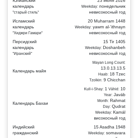
Юлианский
23 июня 2026
календарь
понедельник
Weekday:
невисокосный год
"старый стиль"
Исламский
20 Muharram 1448
календарь
yawm al-'ithnayn
Weekday:
невисокосный год
"Хиджри Гамари"
Персидский
15 Tir 1405
календарь
Doshanbeh
Weekday:
невисокосный год
"Иранский"
Mayan Long Count:
13.0.13.13.5
Календарь майя
18 Tzec
Haab:
9 Chicchan
Tzolkin:
1
10
Kull-i-Shay:
Váhid:
Javáb
Year:
Rahmat
Month:
Календарь Бахаи
Qudrat
Day:
Kamál
Weekday:
високосный год
Индийский
15 Asadha 1948
гражданский
somavara
Weekday: