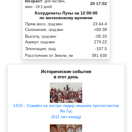
Возраст
:
дни час:мин,
20 17:02
макс - 29.5 дней
Координаты Луны на 12:00:00
по московскому времени
Прям.восх,
23:44.4
град:мин
Склонение,
+00:38
град:мин
Высота,
-05:33
град:мин
Азимут,
279:22
град:мин
Элонгация,
-107.5
град
Расстояние от Земли,
381 630
км
Исторические события
в этот день
1415 - Сожжён на костре лидер чешских протестантов
Ян Гус
(611 лет назад)